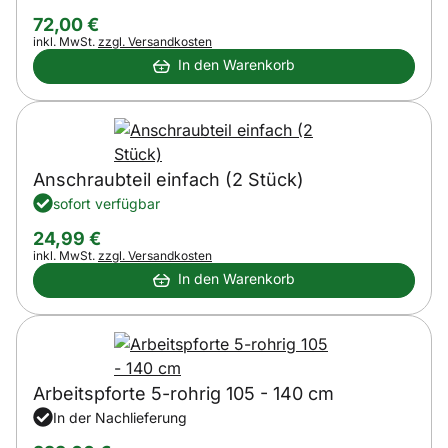
72
,
00
€
Steuerhinweis:
inkl. MwSt.
zzgl. Versandkosten
In den Warenkorb
Anschraubteil einfach (2 Stück)
sofort verfügbar
24
,
99
€
Steuerhinweis:
inkl. MwSt.
zzgl. Versandkosten
In den Warenkorb
Arbeitspforte 5-rohrig 105 - 140 cm
In der Nachlieferung