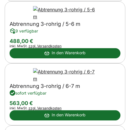
Abtrennung 3-rohrig / 5-6 m
9 verfügbar
488
,
00
€
Steuerhinweis:
inkl. MwSt.
zzgl. Versandkosten
In den Warenkorb
Abtrennung 3-rohrig / 6-7 m
sofort verfügbar
563
,
00
€
Steuerhinweis:
inkl. MwSt.
zzgl. Versandkosten
In den Warenkorb