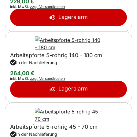
229
,
00
€
Steuerhinweis:
inkl. MwSt.
zzgl. Versandkosten
Lageralarm
Arbeitspforte 5-rohrig 140 - 180 cm
In der Nachlieferung
264
,
00
€
Steuerhinweis:
inkl. MwSt.
zzgl. Versandkosten
Lageralarm
Arbeitspforte 5-rohrig 45 - 70 cm
In der Nachlieferung