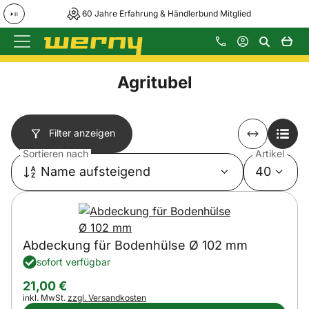
60 Jahre Erfahrung & Händlerbund Mitglied
Zum Hauptinhalt springen
Agritubel
Filter anzeigen
Sortieren nach
Artikel
Name aufsteigend
40
Abdeckung für Bodenhülse Ø 102 mm
sofort verfügbar
21
,
00
€
Steuerhinweis:
inkl. MwSt.
zzgl. Versandkosten