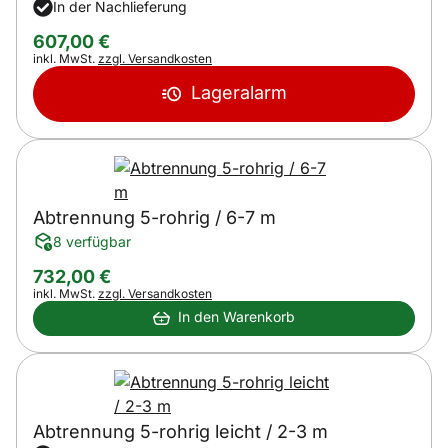
In der Nachlieferung
607
,
00
€
Steuerhinweis:
inkl. MwSt.
zzgl. Versandkosten
Lageralarm
Abtrennung 5-rohrig / 6-7 m
8 verfügbar
732
,
00
€
Steuerhinweis:
inkl. MwSt.
zzgl. Versandkosten
In den Warenkorb
Abtrennung 5-rohrig leicht / 2-3 m