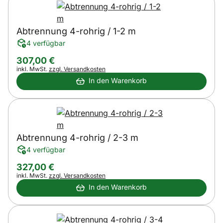
Abtrennung 4-rohrig / 1-2 m
4 verfügbar
307
,
00
€
Steuerhinweis:
inkl. MwSt.
zzgl. Versandkosten
In den Warenkorb
Abtrennung 4-rohrig / 2-3 m
4 verfügbar
327
,
00
€
Steuerhinweis:
inkl. MwSt.
zzgl. Versandkosten
In den Warenkorb