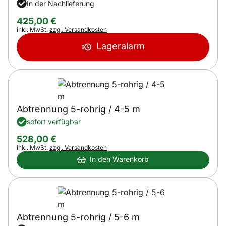
In der Nachlieferung
425
,
00
€
Steuerhinweis:
inkl. MwSt.
zzgl. Versandkosten
Lageralarm
Abtrennung 5-rohrig / 4-5 m
sofort verfügbar
528
,
00
€
Steuerhinweis:
inkl. MwSt.
zzgl. Versandkosten
In den Warenkorb
Abtrennung 5-rohrig / 5-6 m