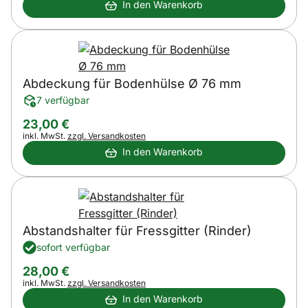
In den Warenkorb
Abdeckung für Bodenhülse Ø 76 mm
7 verfügbar
23
,
00
€
Steuerhinweis:
inkl. MwSt.
zzgl. Versandkosten
In den Warenkorb
Abstandshalter für Fressgitter (Rinder)
sofort verfügbar
28
,
00
€
Steuerhinweis:
inkl. MwSt.
zzgl. Versandkosten
In den Warenkorb