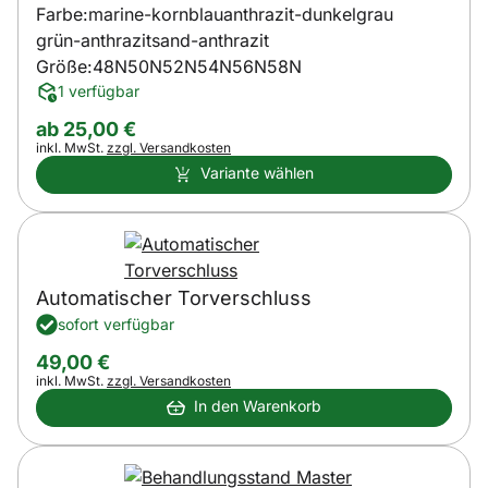
Farbe:
marine-kornblau
anthrazit-dunkelgrau
grün-anthrazit
sand-anthrazit
Größe:
48N
50N
52N
54N
56N
58N
1 verfügbar
ab:
ab
25
,
00
€
Steuerhinweis:
inkl. MwSt.
zzgl. Versandkosten
Variante wählen
Automatischer Torverschluss
sofort verfügbar
49
,
00
€
Steuerhinweis:
inkl. MwSt.
zzgl. Versandkosten
In den Warenkorb