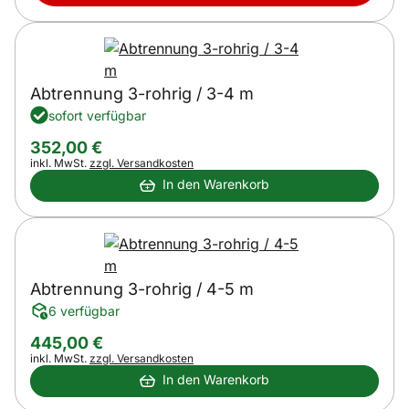
Abtrennung 3-rohrig / 3-4 m
sofort verfügbar
352
,
00
€
Steuerhinweis:
inkl. MwSt.
zzgl. Versandkosten
In den Warenkorb
Abtrennung 3-rohrig / 4-5 m
6 verfügbar
445
,
00
€
Steuerhinweis:
inkl. MwSt.
zzgl. Versandkosten
In den Warenkorb