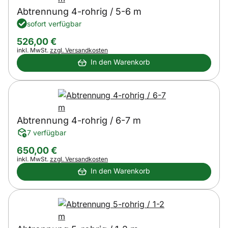
Abtrennung 4-rohrig / 5-6 m
sofort verfügbar
526
,
00
€
Steuerhinweis:
inkl. MwSt.
zzgl. Versandkosten
In den Warenkorb
Abtrennung 4-rohrig / 6-7 m
7 verfügbar
650
,
00
€
Steuerhinweis:
inkl. MwSt.
zzgl. Versandkosten
In den Warenkorb