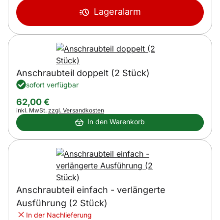
Lageralarm
Anschraubteil doppelt (2 Stück)
sofort verfügbar
62
,
00
€
Steuerhinweis:
inkl. MwSt.
zzgl. Versandkosten
In den Warenkorb
Anschraubteil einfach - verlängerte
Ausführung (2 Stück)
In der Nachlieferung