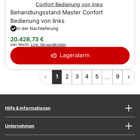
Behandlungsstand Master Confort
Bedienung von links
In der Nachlieferung
20.428
,
73
€
Steuerhinweis:
inkl. MwSt.
zzgl. Versandkosten
Lageralarm
1
2
3
4
5
9
…
Hilfe & Informationen
Unternehmen