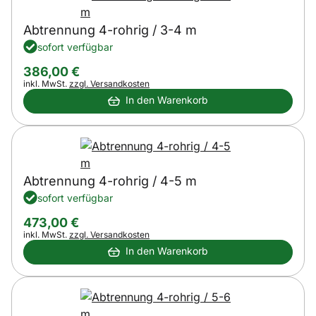
Abtrennung 4-rohrig / 3-4 m
sofort verfügbar
386
,
00
€
Steuerhinweis:
inkl. MwSt.
zzgl. Versandkosten
In den Warenkorb
Abtrennung 4-rohrig / 4-5 m
sofort verfügbar
473
,
00
€
Steuerhinweis:
inkl. MwSt.
zzgl. Versandkosten
In den Warenkorb