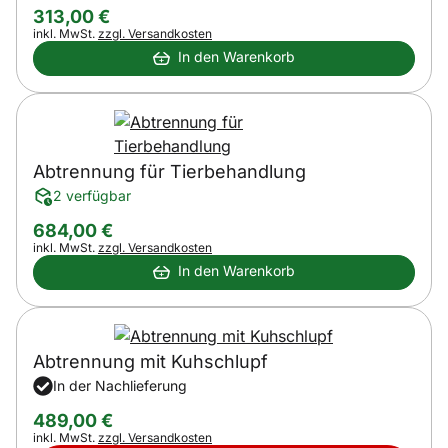
313
,
00
€
Steuerhinweis:
inkl. MwSt.
zzgl. Versandkosten
In den Warenkorb
Abtrennung für Tierbehandlung
2 verfügbar
684
,
00
€
Steuerhinweis:
inkl. MwSt.
zzgl. Versandkosten
In den Warenkorb
Abtrennung mit Kuhschlupf
In der Nachlieferung
489
,
00
€
Steuerhinweis:
inkl. MwSt.
zzgl. Versandkosten