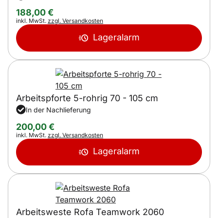
188
,
00
€
Steuerhinweis:
inkl. MwSt.
zzgl. Versandkosten
Lageralarm
Arbeitspforte 5-rohrig 70 - 105 cm
In der Nachlieferung
200
,
00
€
Steuerhinweis:
inkl. MwSt.
zzgl. Versandkosten
Lageralarm
Arbeitsweste Rofa Teamwork 2060