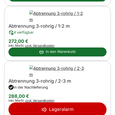
Abtrennung 3-rohrig / 1-2 m
4 verfügbar
272
,
00
€
Steuerhinweis:
inkl. MwSt.
zzgl. Versandkosten
In den Warenkorb
Abtrennung 3-rohrig / 2-3 m
In der Nachlieferung
288
,
00
€
Steuerhinweis:
inkl. MwSt.
zzgl. Versandkosten
Lageralarm