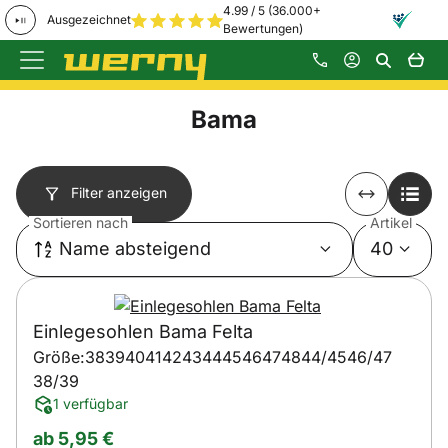
4.99 / 5 (36.000+
Ausgezeichnet
Bewertungen)
Zum Hauptinhalt springen
Bama
Filter anzeigen
Sortieren nach
Artikel
Name absteigend
40
Einlegesohlen Bama Felta
Größe:
38
39
40
41
42
43
44
45
46
47
48
44/45
46/47
38/39
1 verfügbar
ab:
ab
5
,
95
€