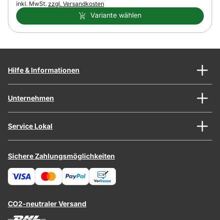
Steuerhinweis:
inkl. MwSt.
zzgl. Versandkosten
Variante wählen
Hilfe & Informationen
Unternehmen
Service Lokal
Sichere Zahlungsmöglichkeiten
CO2-neutraler Versand