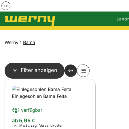
Land
Zum Hauptinhalt springen
Werny
Bama
Filter anzeigen
Einlegesohlen Bama Felta
1 verfügbar
ab:
ab
5
,
95
€
Steuerhinweis:
inkl. MwSt.
zzgl. Versandkosten