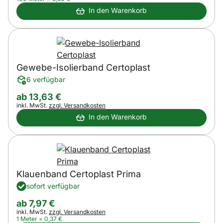
In den Warenkorb
Gewebe-Isolierband Certoplast
6 verfügbar
ab:
ab
13
,
63
€
Steuerhinweis:
inkl. MwSt.
zzgl. Versandkosten
In den Warenkorb
Klauenband Certoplast Prima
sofort verfügbar
ab:
ab
7
,
97
€
Steuerhinweis:
inkl. MwSt.
zzgl. Versandkosten
1 Meter =
0
,
37
€