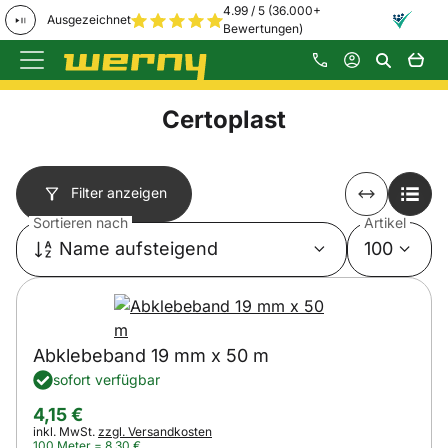
4.99 / 5 (36.000+
Ausgezeichnet
Bewertungen)
Zum Hauptinhalt springen
Certoplast
Filter anzeigen
Sortieren nach
Artikel
Name aufsteigend
100
Abklebeband 19 mm x 50 m
sofort verfügbar
4
,
15
€
Steuerhinweis:
inkl. MwSt.
zzgl. Versandkosten
100 Meter =
8
,
30
€