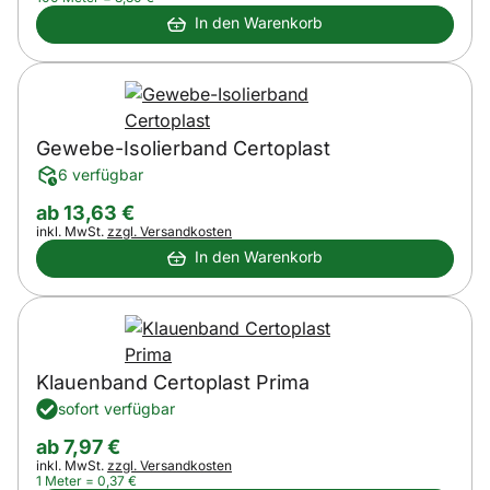
In den Warenkorb
Gewebe-Isolierband Certoplast
6 verfügbar
ab:
ab
13
,
63
€
Steuerhinweis:
inkl. MwSt.
zzgl. Versandkosten
In den Warenkorb
Klauenband Certoplast Prima
sofort verfügbar
ab:
ab
7
,
97
€
Steuerhinweis:
inkl. MwSt.
zzgl. Versandkosten
1 Meter =
0
,
37
€