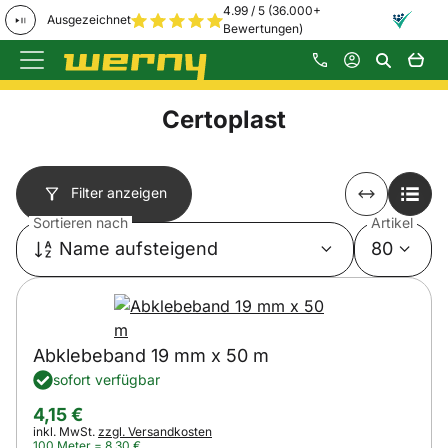
4.99 / 5 (36.000+
Ausgezeichnet
Bewertungen)
Zum Hauptinhalt springen
Certoplast
Filter anzeigen
Sortieren nach
Artikel
Name aufsteigend
80
Abklebeband 19 mm x 50 m
sofort verfügbar
4
,
15
€
Steuerhinweis:
inkl. MwSt.
zzgl. Versandkosten
100 Meter =
8
,
30
€