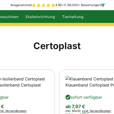
Ausgezeichnet
4.99 / 5 (36.000+ Bewertungen)
maschinen
Stalleinrichtung
Tierhaltung
Certoplast
olierband Certoplast
Klauenband Certoplast P
ügbar
sofort verfügbar
ab:
€
ab
7
,
97
€
s:
Steuerhinweis:
zgl. Versandkosten
inkl. MwSt.
zzgl. Versandkosten