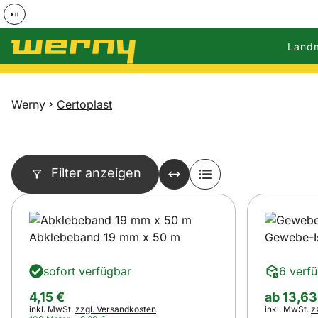
Land
Zum Hauptinhalt springen
Werny
Certoplast
Filter anzeigen
Abklebeband 19 mm x 50 m
Gewebe-Is
sofort verfügbar
6 verf
ab:
4
,
15
€
ab
13
,
63
Steuerhinweis:
Steuerhinwei
inkl. MwSt.
zzgl. Versandkosten
inkl. MwSt.
z