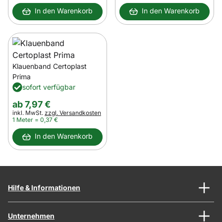
In den Warenkorb
In den Warenkorb
Klauenband Certoplast
Prima
sofort verfügbar
ab:
ab
7
,
97
€
Steuerhinweis:
inkl. MwSt.
zzgl. Versandkosten
1 Meter =
0
,
37
€
In den Warenkorb
Hilfe & Informationen
Unternehmen