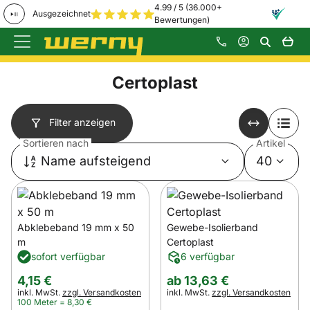
4.99 / 5 (36.000+
Ausgezeichnet
Bewertungen)
Zum Hauptinhalt springen
Certoplast
Filter anzeigen
Sortieren nach
Artikel
Name aufsteigend
40
Abklebeband 19 mm x 50
Gewebe-Isolierband
m
Certoplast
sofort verfügbar
6 verfügbar
ab:
4
,
15
€
ab
13
,
63
€
Steuerhinweis:
Steuerhinweis:
inkl. MwSt.
zzgl. Versandkosten
inkl. MwSt.
zzgl. Versandkosten
100 Meter =
8
,
30
€