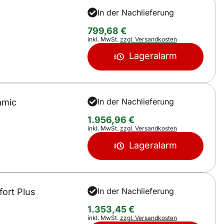
In der Nachlieferung
799
,
68
€
Steuerhinweis:
inkl. MwSt.
zzgl. Versandkosten
Lageralarm
In der Nachlieferung
amic
1.956
,
96
€
Steuerhinweis:
inkl. MwSt.
zzgl. Versandkosten
Lageralarm
In der Nachlieferung
ort Plus
1.353
,
45
€
Steuerhinweis:
inkl. MwSt.
zzgl. Versandkosten