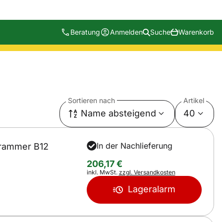
Beratung
Anmelden
Suche
Warenkorb
Sortieren nach
Artikel
Name absteigend
40
In der Nachlieferung
Grammer B12
206
,
17
€
Steuerhinweis:
inkl. MwSt.
zzgl. Versandkosten
Lageralarm