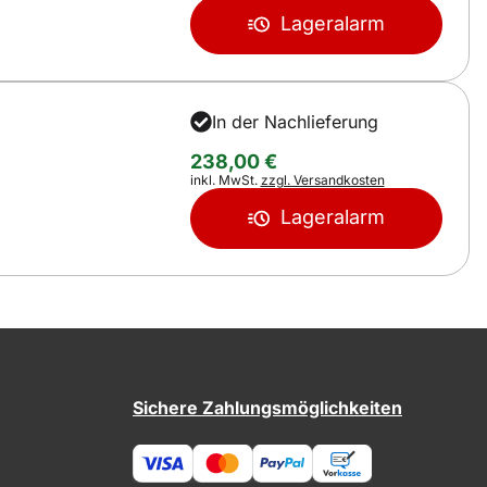
Lageralarm
In der Nachlieferung
238
,
00
€
Steuerhinweis:
inkl. MwSt.
zzgl. Versandkosten
Lageralarm
Sichere Zahlungsmöglichkeiten