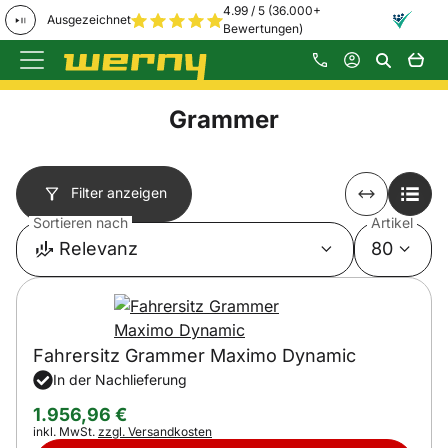
4.99 / 5 (36.000+
Ausgezeichnet
Bewertungen)
Zum Hauptinhalt springen
Grammer
Filter anzeigen
Sortieren nach
Artikel
Relevanz
80
Fahrersitz Grammer Maximo Dynamic
In der Nachlieferung
1.956
,
96
€
Steuerhinweis:
inkl. MwSt.
zzgl. Versandkosten