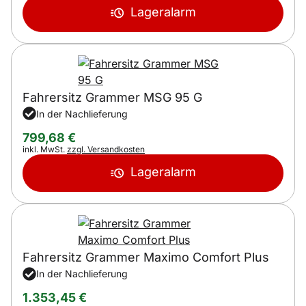
Lageralarm
Fahrersitz Grammer MSG 95 G
In der Nachlieferung
799
,
68
€
Steuerhinweis:
inkl. MwSt.
zzgl. Versandkosten
Lageralarm
Fahrersitz Grammer Maximo Comfort Plus
In der Nachlieferung
1.353
,
45
€