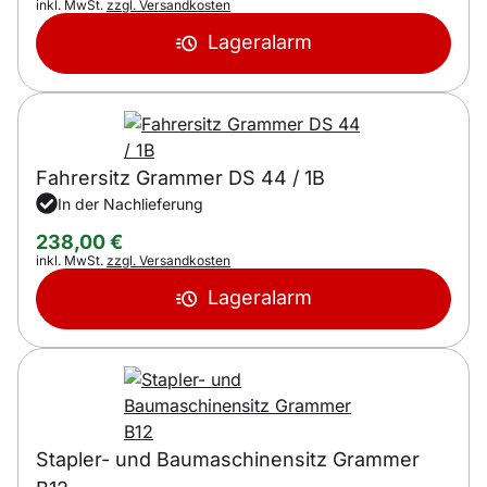
Steuerhinweis:
inkl. MwSt.
zzgl. Versandkosten
Lageralarm
Fahrersitz Grammer DS 44 / 1B
In der Nachlieferung
238
,
00
€
Steuerhinweis:
inkl. MwSt.
zzgl. Versandkosten
Lageralarm
Stapler- und Baumaschinensitz Grammer