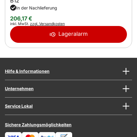
B12
In der Nachlieferung
206
,
17
€
Steuerhinweis:
inkl. MwSt.
zzgl. Versandkosten
Lageralarm
Hilfe & Informationen
Unternehmen
Service Lokal
Sichere Zahlungsmöglichkeiten