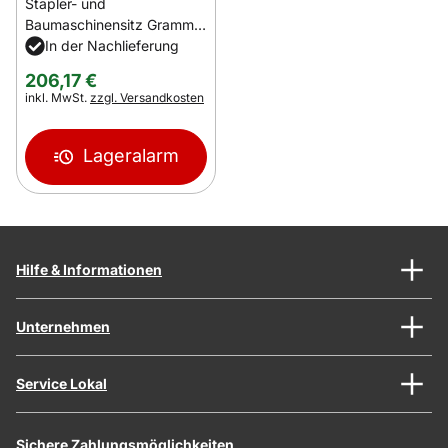
Stapler- und
Baumaschinensitz Grammer
B12
In der Nachlieferung
206
,
17
€
Steuerhinweis:
inkl. MwSt.
zzgl. Versandkosten
Lageralarm
Hilfe & Informationen
Unternehmen
Service Lokal
Sichere Zahlungsmöglichkeiten