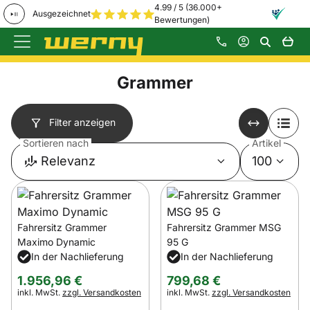
4.99 / 5 (36.000+
Ausgezeichnet
Bewertungen)
Zum Hauptinhalt springen
Grammer
Filter anzeigen
Sortieren nach
Artikel
Relevanz
100
Fahrersitz Grammer
Fahrersitz Grammer MSG
Maximo Dynamic
95 G
In der Nachlieferung
In der Nachlieferung
1.956
,
96
€
799
,
68
€
Steuerhinweis:
Steuerhinweis:
inkl. MwSt.
zzgl. Versandkosten
inkl. MwSt.
zzgl. Versandkosten