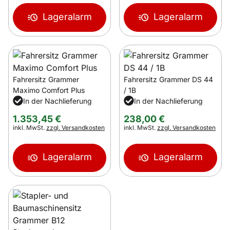
Lageralarm
Lageralarm
Fahrersitz Grammer
Fahrersitz Grammer DS 44
Maximo Comfort Plus
/ 1B
In der Nachlieferung
In der Nachlieferung
1.353
,
45
€
238
,
00
€
Steuerhinweis:
Steuerhinweis:
inkl. MwSt.
zzgl. Versandkosten
inkl. MwSt.
zzgl. Versandkosten
Lageralarm
Lageralarm