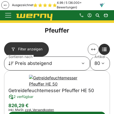
4.99 / 5 (36.000+
Ausgezeichnet
Bewertungen)
Zum Hauptinhalt springen
Pfeuffer
Filter anzeigen
Sortieren nach
Artikel
Preis absteigend
80
Getreidefeuchtemesser Pfeuffer HE 50
2 verfügbar
826
,
29
€
Steuerhinweis:
inkl. MwSt.
zzgl. Versandkosten