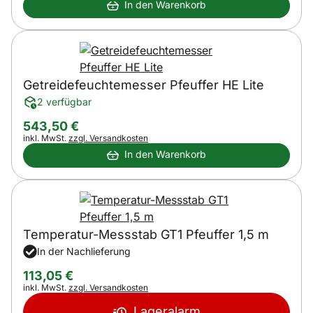
In den Warenkorb
Getreidefeuchtemesser Pfeuffer HE Lite
2 verfügbar
543
,
50
€
Steuerhinweis:
inkl. MwSt.
zzgl. Versandkosten
In den Warenkorb
Temperatur-Messstab GT1 Pfeuffer 1,5 m
In der Nachlieferung
113
,
05
€
Steuerhinweis:
inkl. MwSt.
zzgl. Versandkosten
Lageralarm