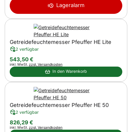
Lageralarm
Getreidefeuchtemesser Pfeuffer HE Lite
2 verfügbar
543
,
50
€
Steuerhinweis:
inkl. MwSt.
zzgl. Versandkosten
In den Warenkorb
Getreidefeuchtemesser Pfeuffer HE 50
2 verfügbar
826
,
29
€
Steuerhinweis:
inkl. MwSt.
zzgl. Versandkosten