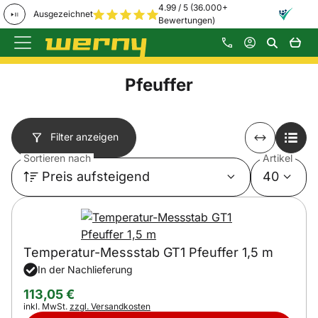
4.99 / 5 (36.000+
Ausgezeichnet
Bewertungen)
Zum Hauptinhalt springen
Pfeuffer
Filter anzeigen
Sortieren nach
Artikel
Preis aufsteigend
40
Temperatur-Messstab GT1 Pfeuffer 1,5 m
In der Nachlieferung
113
,
05
€
Steuerhinweis:
inkl. MwSt.
zzgl. Versandkosten