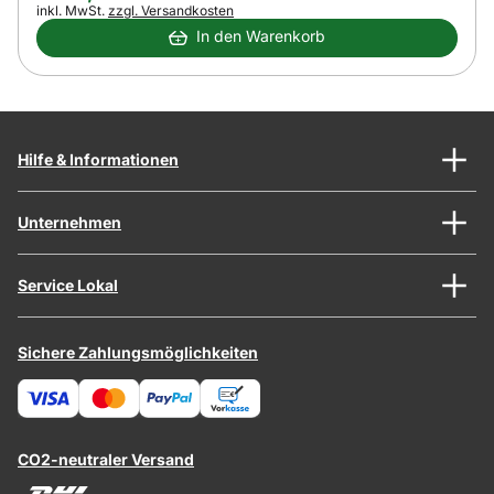
Steuerhinweis:
inkl. MwSt.
zzgl. Versandkosten
In den Warenkorb
Hilfe & Informationen
Unternehmen
Service Lokal
Sichere Zahlungsmöglichkeiten
CO2-neutraler Versand