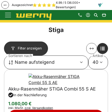
4.99 / 5 (36.000+
Ausgezeichnet
Bewertungen)
Zum Hauptinhalt springen
Stiga
Filter anzeigen
Sortieren nach
Artikel
Name aufsteigend
40
Akku-Rasenmäher STIGA Combi 55 S AE
In der Nachlieferung
1.080
,
00
€
Steuerhinweis:
inkl. MwSt.
zzgl. Versandkosten