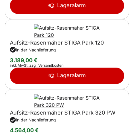
Lageralarm
Aufsitz-Rasenmäher STIGA Park 120
In der Nachlieferung
3.189
,
00
€
Steuerhinweis:
inkl. MwSt.
zzgl. Versandkosten
Lageralarm
Aufsitz-Rasenmäher STIGA Park 320 PW
In der Nachlieferung
4.564
,
00
€