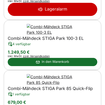
Steuerhinweis:
inkl. MwSt.
zzgl. Versandkosten
Lageralarm
Combi-Mähdeck STIGA Park 100-3 EL
4 verfügbar
1.249
,
50
€
Steuerhinweis:
inkl. MwSt.
zzgl. Versandkosten
In den Warenkorb
Combi-Mähdeck STIGA Park 85 Quick-Flip
1 verfügbar
679
,
00
€