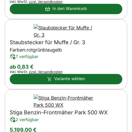
Steuerhinweis:
inkl. MwSt.
zzgl. Versandkosten
In den Warenkorb
Staubstecker für Muffe / Gr. 3
Farben:
rot
grün
blau
gelb
7 verfügbar
ab:
ab
0
,
83
€
Steuerhinweis:
inkl. MwSt.
zzgl. Versandkosten
Variante wählen
Stiga Benzin-Frontmäher Park 500 WX
2 verfügbar
5.199
,
00
€