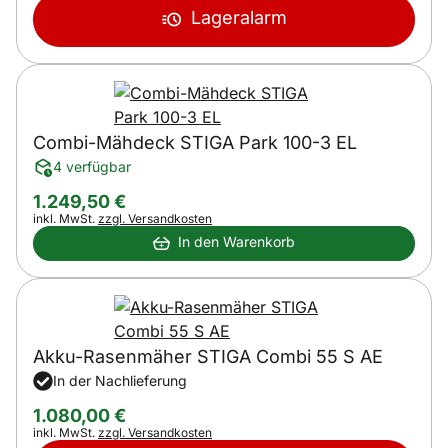
Lageralarm
Combi-Mähdeck STIGA Park 100-3 EL
4 verfügbar
1.249
,
50
€
Steuerhinweis:
inkl. MwSt.
zzgl. Versandkosten
In den Warenkorb
Akku-Rasenmäher STIGA Combi 55 S AE
In der Nachlieferung
1.080
,
00
€
Steuerhinweis:
inkl. MwSt.
zzgl. Versandkosten