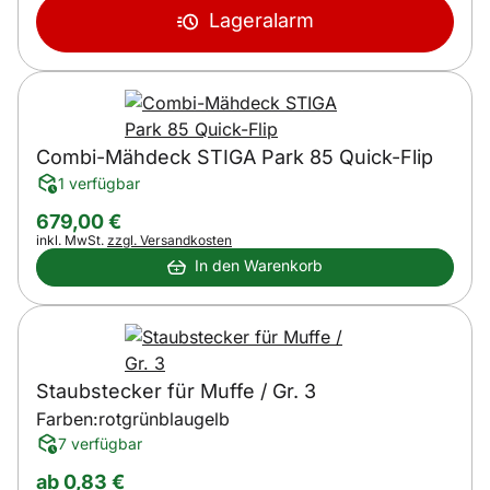
Lageralarm
Combi-Mähdeck STIGA Park 85 Quick-Flip
1 verfügbar
679
,
00
€
Steuerhinweis:
inkl. MwSt.
zzgl. Versandkosten
In den Warenkorb
Staubstecker für Muffe / Gr. 3
Farben:
rot
grün
blau
gelb
7 verfügbar
ab:
ab
0
,
83
€