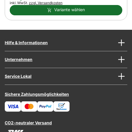
Steuerhinweis:
inkl. MwSt.
zzgl. Versandkosten
Variante wählen
Hilfe & Informationen
Unternehmen
Service Lokal
Sichere Zahlungsmöglichkeiten
CO2-neutraler Versand