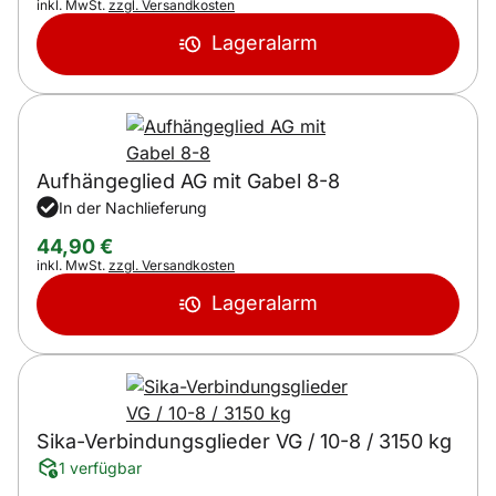
Steuerhinweis:
inkl. MwSt.
zzgl. Versandkosten
Lageralarm
Aufhängeglied AG mit Gabel 8-8
In der Nachlieferung
44
,
90
€
Steuerhinweis:
inkl. MwSt.
zzgl. Versandkosten
Lageralarm
Sika-Verbindungsglieder VG / 10-8 / 3150 kg
1 verfügbar