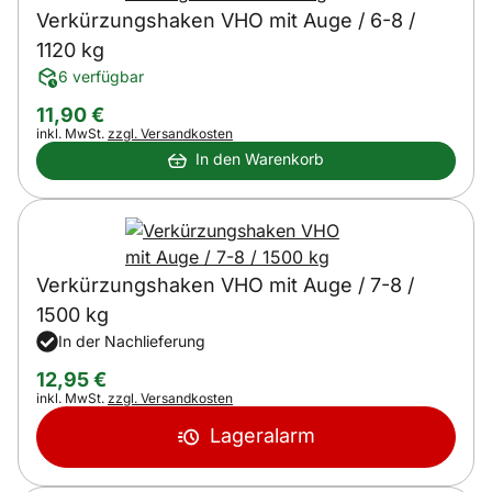
Verkürzungshaken VHO mit Auge / 6-8 /
1120 kg
6 verfügbar
11
,
90
€
Steuerhinweis:
inkl. MwSt.
zzgl. Versandkosten
In den Warenkorb
Verkürzungshaken VHO mit Auge / 7-8 /
1500 kg
In der Nachlieferung
12
,
95
€
Steuerhinweis:
inkl. MwSt.
zzgl. Versandkosten
Lageralarm