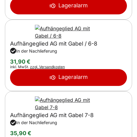
Lageralarm
Aufhängeglied AG mit Gabel / 6-8
In der Nachlieferung
31
,
90
€
Steuerhinweis:
inkl. MwSt.
zzgl. Versandkosten
Lageralarm
Aufhängeglied AG mit Gabel 7-8
In der Nachlieferung
35
,
90
€