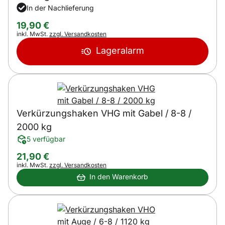
In der Nachlieferung
19
,
90
€
Steuerhinweis:
inkl. MwSt.
zzgl. Versandkosten
Lageralarm
Verkürzungshaken VHG mit Gabel / 8-8 /
2000 kg
5 verfügbar
21
,
90
€
Steuerhinweis:
inkl. MwSt.
zzgl. Versandkosten
In den Warenkorb