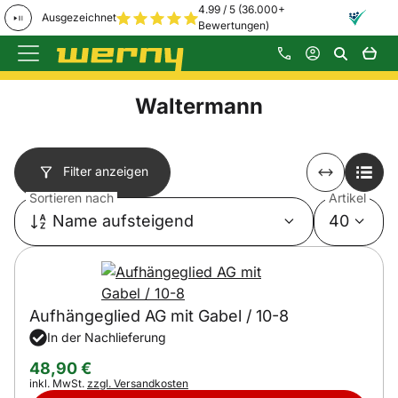
4.99 / 5 (36.000+
Ausgezeichnet
Bewertungen)
Zum Hauptinhalt springen
Waltermann
Filter anzeigen
Sortieren nach
Artikel
Name aufsteigend
40
Aufhängeglied AG mit Gabel / 10-8
In der Nachlieferung
48
,
90
€
Steuerhinweis:
inkl. MwSt.
zzgl. Versandkosten