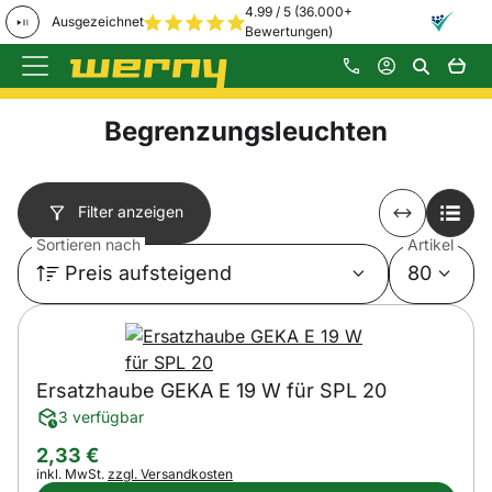
4.99 / 5 (36.000+
Ausgezeichnet
Bewertungen)
Zum Hauptinhalt springen
Begrenzungsleuchten
Filter anzeigen
Sortieren nach
Artikel
Preis aufsteigend
80
Ersatzhaube GEKA E 19 W für SPL 20
3 verfügbar
2
,
33
€
Steuerhinweis:
inkl. MwSt.
zzgl. Versandkosten