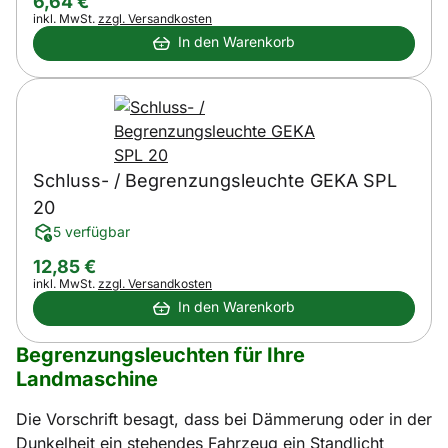
6
,
64
€
Steuerhinweis:
inkl. MwSt.
zzgl. Versandkosten
In den Warenkorb
Schluss- / Begrenzungsleuchte GEKA SPL
20
5 verfügbar
12
,
85
€
Steuerhinweis:
inkl. MwSt.
zzgl. Versandkosten
In den Warenkorb
Begrenzungsleuchten für Ihre
Landmaschine
Die Vorschrift besagt, dass bei Dämmerung oder in der
Dunkelheit ein stehendes Fahrzeug ein Standlicht