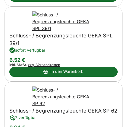
Schluss- / Begrenzungsleuchte GEKA SPL
39/1
sofort verfügbar
6
,
52
€
Steuerhinweis:
inkl. MwSt.
zzgl. Versandkosten
In den Warenkorb
Schluss- / Begrenzungsleuchte GEKA SP 62
7 verfügbar