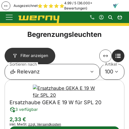
4.99 / 5 (36.000+
Ausgezeichnet
Bewertungen)
Zum Hauptinhalt springen
Begrenzungsleuchten
Filter anzeigen
Sortieren nach
Artikel
Relevanz
100
Ersatzhaube GEKA E 19 W für SPL 20
3 verfügbar
2
,
33
€
Steuerhinweis:
inkl. MwSt.
zzgl. Versandkosten