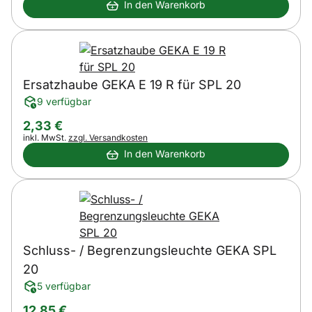
In den Warenkorb
Ersatzhaube GEKA E 19 R für SPL 20
9 verfügbar
2
,
33
€
Steuerhinweis:
inkl. MwSt.
zzgl. Versandkosten
In den Warenkorb
Schluss- / Begrenzungsleuchte GEKA SPL
20
5 verfügbar
12
,
85
€