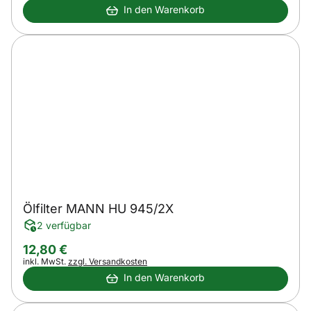
In den Warenkorb
Ölfilter MANN HU 945/2X
2 verfügbar
12
,
80
€
Steuerhinweis:
inkl. MwSt.
zzgl. Versandkosten
In den Warenkorb