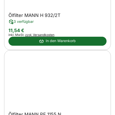
Ölfilter MANN H 932/2T
3 verfügbar
11
,
54
€
Steuerhinweis:
inkl. MwSt.
zzgl. Versandkosten
In den Warenkorb
Ölfilter MANN PF 1155 N