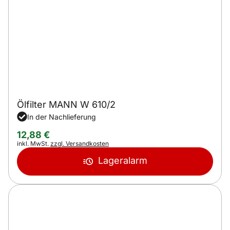
Ölfilter MANN W 610/2
In der Nachlieferung
12
,
88
€
Steuerhinweis:
inkl. MwSt.
zzgl. Versandkosten
Lageralarm