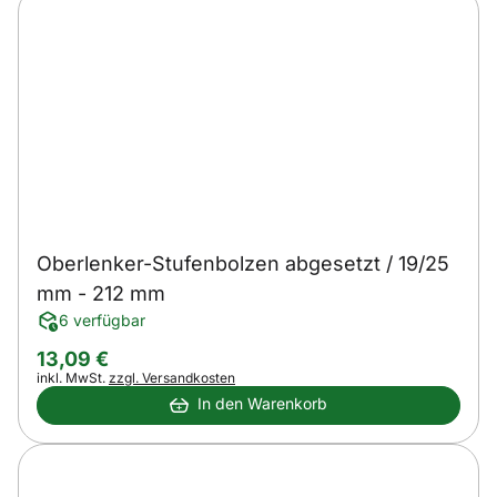
Oberlenker-Stufenbolzen abgesetzt / 19/25
mm - 212 mm
6 verfügbar
13
,
09
€
Steuerhinweis:
inkl. MwSt.
zzgl. Versandkosten
In den Warenkorb