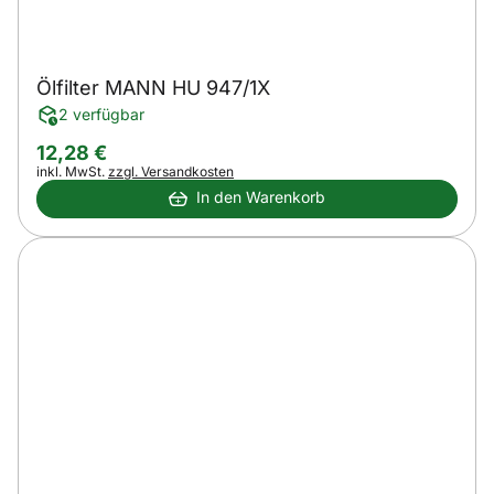
Ölfilter MANN HU 947/1X
2 verfügbar
12
,
28
€
Steuerhinweis:
inkl. MwSt.
zzgl. Versandkosten
In den Warenkorb