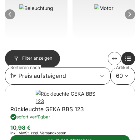
Artikel überspringen
Filter anzeigen
Sortieren nach
Artikel
Preis aufsteigend
60
Rückleuchte GEKA BBS 123
sofort verfügbar
10
,
98
€
Steuerhinweis:
inkl. MwSt.
zzgl. Versandkosten