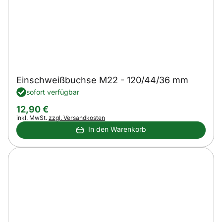
Einschweißbuchse M22 - 120/44/36 mm
sofort verfügbar
12
,
90
€
Steuerhinweis:
inkl. MwSt.
zzgl. Versandkosten
In den Warenkorb