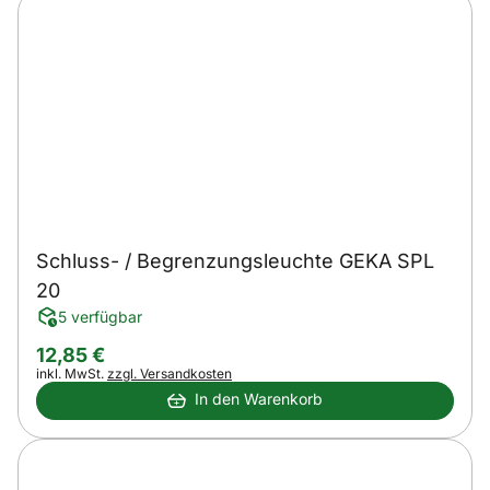
Schluss- / Begrenzungsleuchte GEKA SPL
20
5 verfügbar
12
,
85
€
Steuerhinweis:
inkl. MwSt.
zzgl. Versandkosten
In den Warenkorb