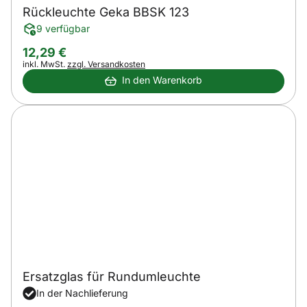
Rückleuchte Geka BBSK 123
9 verfügbar
12
,
29
€
Steuerhinweis:
inkl. MwSt.
zzgl. Versandkosten
In den Warenkorb
Ersatzglas für Rundumleuchte
In der Nachlieferung