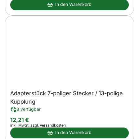
In den Warenkorb
Adapterstück 7-poliger Stecker / 13-polige
Kupplung
8 verfügbar
12
,
21
€
Steuerhinweis:
inkl. MwSt.
zzgl. Versandkosten
In den Warenkorb