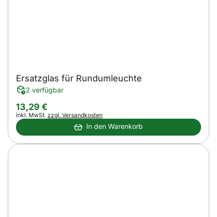
Ersatzglas für Rundumleuchte
2 verfügbar
13
,
29
€
Steuerhinweis:
inkl. MwSt.
zzgl. Versandkosten
In den Warenkorb