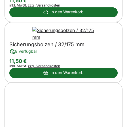
11
,
50
€
Steuerhinweis:
inkl. MwSt.
zzgl. Versandkosten
In den Warenkorb
Sicherungsbolzen / 32/175 mm
8 verfügbar
11
,
50
€
Steuerhinweis:
inkl. MwSt.
zzgl. Versandkosten
In den Warenkorb