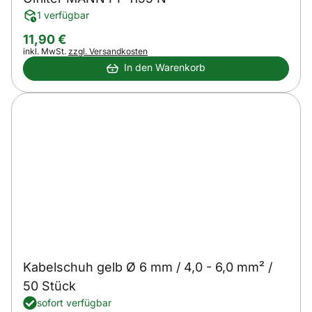
1 verfügbar
11
,
90
€
Steuerhinweis:
inkl. MwSt.
zzgl. Versandkosten
In den Warenkorb
Kabelschuh gelb Ø 6 mm / 4,0 - 6,0 mm² /
50 Stück
sofort verfügbar