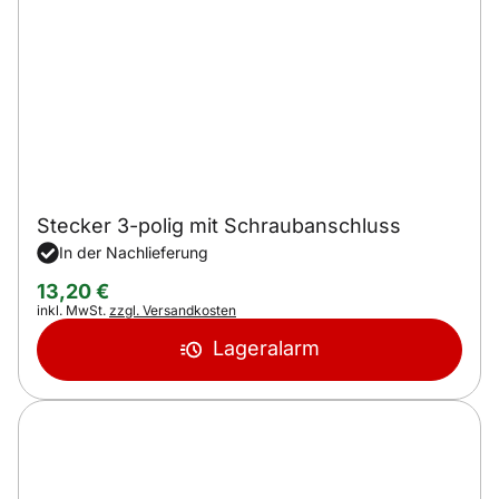
Stecker 3-polig mit Schraubanschluss
In der Nachlieferung
13
,
20
€
Steuerhinweis:
inkl. MwSt.
zzgl. Versandkosten
Lageralarm