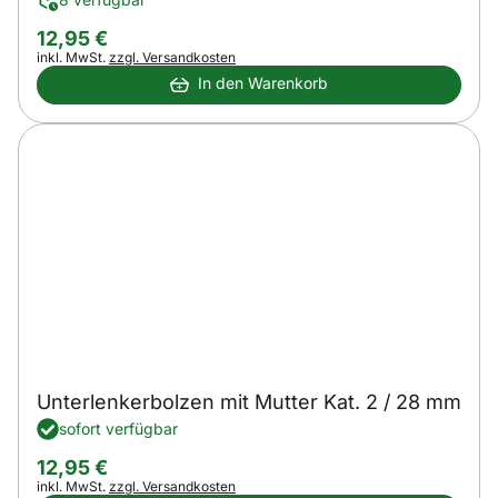
12
,
95
€
Steuerhinweis:
inkl. MwSt.
zzgl. Versandkosten
In den Warenkorb
Unterlenkerbolzen mit Mutter Kat. 2 / 28 mm
sofort verfügbar
12
,
95
€
Steuerhinweis:
inkl. MwSt.
zzgl. Versandkosten