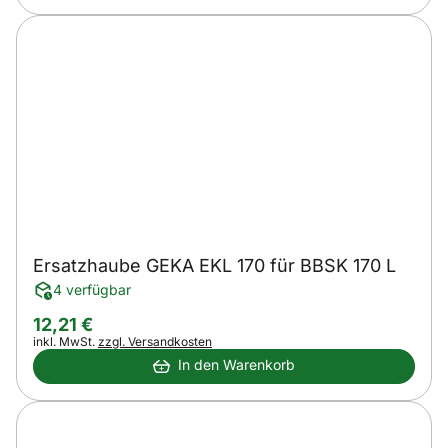
Ersatzhaube GEKA EKL 170 für BBSK 170 L
4 verfügbar
12
,
21
€
Steuerhinweis:
inkl. MwSt.
zzgl. Versandkosten
In den Warenkorb