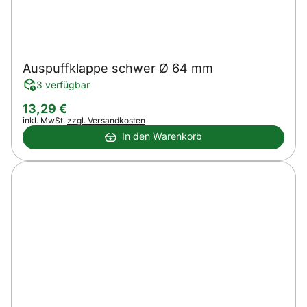
Auspuffklappe schwer Ø 64 mm
3 verfügbar
13
,
29
€
Steuerhinweis:
inkl. MwSt.
zzgl. Versandkosten
In den Warenkorb