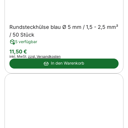
Rundsteckhülse blau Ø 5 mm / 1,5 - 2,5 mm²
/ 50 Stück
5 verfügbar
11
,
50
€
Steuerhinweis:
inkl. MwSt.
zzgl. Versandkosten
In den Warenkorb