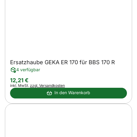
Ersatzhaube GEKA ER 170 für BBS 170 R
4 verfügbar
12
,
21
€
Steuerhinweis:
inkl. MwSt.
zzgl. Versandkosten
In den Warenkorb