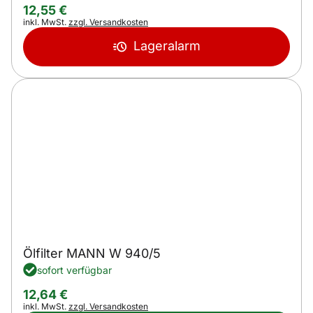
12
,
55
€
Steuerhinweis:
inkl. MwSt.
zzgl. Versandkosten
Lageralarm
Ölfilter MANN W 940/5
sofort verfügbar
12
,
64
€
Steuerhinweis:
inkl. MwSt.
zzgl. Versandkosten