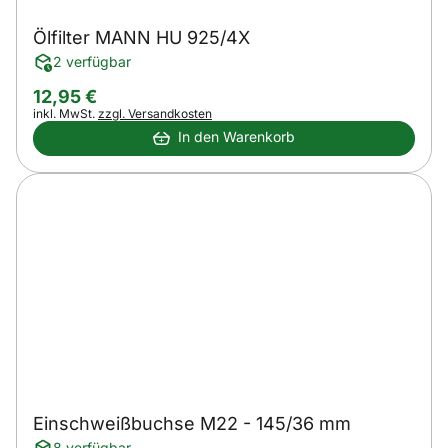
Ölfilter MANN HU 925/4X
2 verfügbar
12
,
95
€
Steuerhinweis:
inkl. MwSt.
zzgl. Versandkosten
In den Warenkorb
Einschweißbuchse M22 - 145/36 mm
8 verfügbar