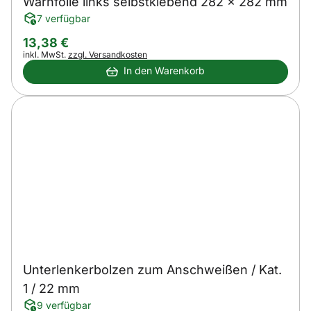
Warnfolie links selbstklebend 282 x 282 mm
7 verfügbar
13
,
38
€
Steuerhinweis:
inkl. MwSt.
zzgl. Versandkosten
In den Warenkorb
Unterlenkerbolzen zum Anschweißen / Kat.
1 / 22 mm
9 verfügbar