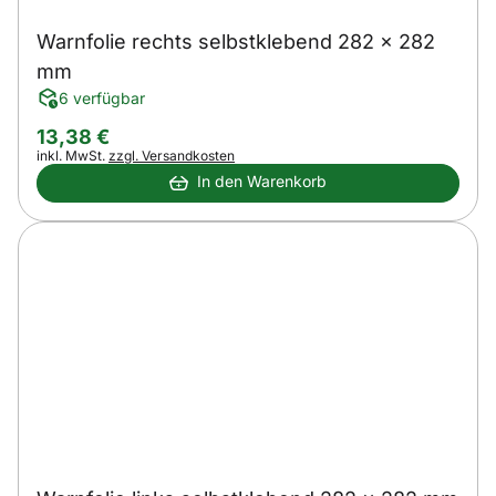
Warnfolie rechts selbstklebend 282 x 282
mm
6 verfügbar
13
,
38
€
Steuerhinweis:
inkl. MwSt.
zzgl. Versandkosten
In den Warenkorb