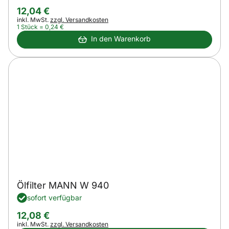
12
,
04
€
Steuerhinweis:
inkl. MwSt.
zzgl. Versandkosten
1 Stück =
0
,
24
€
In den Warenkorb
Ölfilter MANN W 940
sofort verfügbar
12
,
08
€
Steuerhinweis:
inkl. MwSt.
zzgl. Versandkosten