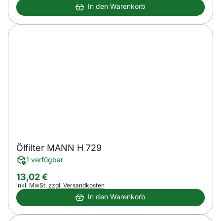
In den Warenkorb
Ölfilter MANN H 729
1 verfügbar
13
,
02
€
Steuerhinweis:
inkl. MwSt.
zzgl. Versandkosten
In den Warenkorb