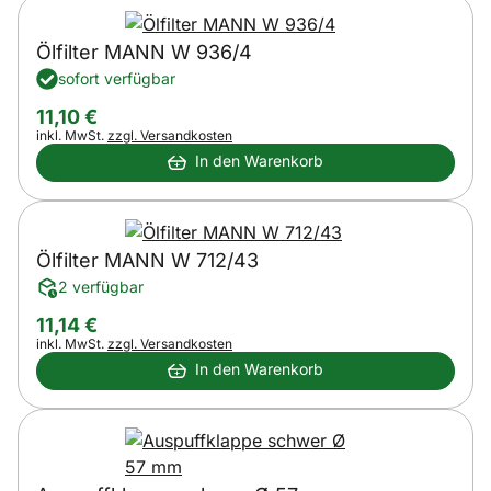
Ölfilter MANN W 936/4
sofort verfügbar
11
,
10
€
Steuerhinweis:
inkl. MwSt.
zzgl. Versandkosten
In den Warenkorb
Ölfilter MANN W 712/43
2 verfügbar
11
,
14
€
Steuerhinweis:
inkl. MwSt.
zzgl. Versandkosten
In den Warenkorb