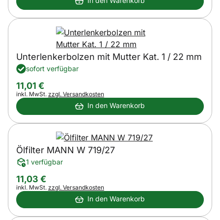
In den Warenkorb
Unterlenkerbolzen mit Mutter Kat. 1 / 22 mm
sofort verfügbar
11
,
01
€
Steuerhinweis:
inkl. MwSt.
zzgl. Versandkosten
In den Warenkorb
Ölfilter MANN W 719/27
1 verfügbar
11
,
03
€
Steuerhinweis:
inkl. MwSt.
zzgl. Versandkosten
In den Warenkorb