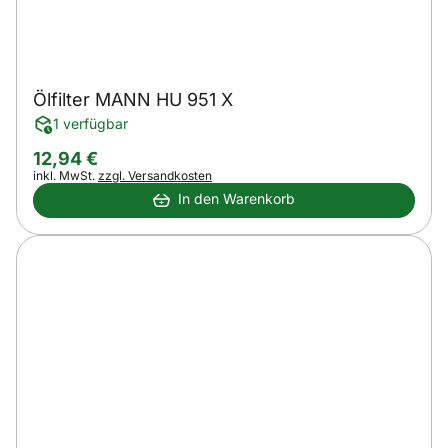
Ölfilter MANN HU 951 X
1 verfügbar
12
,
94
€
Steuerhinweis:
inkl. MwSt.
zzgl. Versandkosten
In den Warenkorb