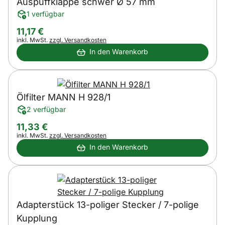
Auspuffklappe schwer Ø 57 mm
1 verfügbar
11
,
17
€
Steuerhinweis:
inkl. MwSt.
zzgl. Versandkosten
In den Warenkorb
Ölfilter MANN H 928/1
2 verfügbar
11
,
33
€
Steuerhinweis:
inkl. MwSt.
zzgl. Versandkosten
In den Warenkorb
Adapterstück 13-poliger Stecker / 7-polige
Kupplung