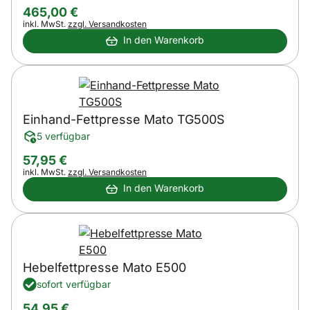
465
,
00
€
Steuerhinweis:
inkl. MwSt.
zzgl. Versandkosten
In den Warenkorb
Einhand-Fettpresse Mato TG500S
5 verfügbar
57
,
95
€
Steuerhinweis:
inkl. MwSt.
zzgl. Versandkosten
In den Warenkorb
Hebelfettpresse Mato E500
sofort verfügbar
54
,
95
€