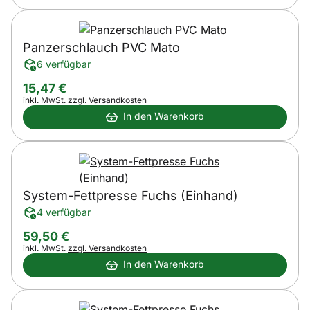
Panzerschlauch PVC Mato
6 verfügbar
15
,
47
€
Steuerhinweis:
inkl. MwSt.
zzgl. Versandkosten
In den Warenkorb
System-Fettpresse Fuchs (Einhand)
4 verfügbar
59
,
50
€
Steuerhinweis:
inkl. MwSt.
zzgl. Versandkosten
In den Warenkorb