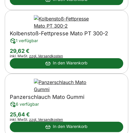
Kolbenstoß-Fettpresse Mato PT 300-2
1 verfügbar
29
,
62
€
Steuerhinweis:
inkl. MwSt.
zzgl. Versandkosten
In den Warenkorb
Panzerschlauch Mato Gummi
6 verfügbar
25
,
64
€
Steuerhinweis:
inkl. MwSt.
zzgl. Versandkosten
In den Warenkorb