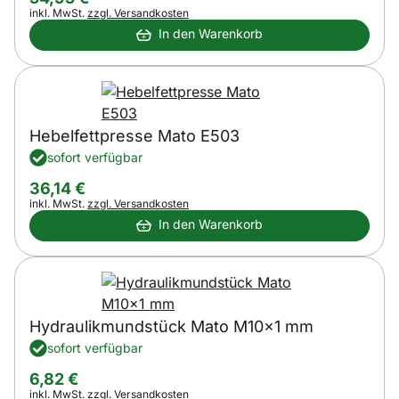
Steuerhinweis:
inkl. MwSt.
zzgl. Versandkosten
In den Warenkorb
Hebelfettpresse Mato E503
sofort verfügbar
36
,
14
€
Steuerhinweis:
inkl. MwSt.
zzgl. Versandkosten
In den Warenkorb
Hydraulikmundstück Mato M10x1 mm
sofort verfügbar
6
,
82
€
Steuerhinweis:
inkl. MwSt.
zzgl. Versandkosten