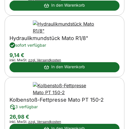
In den Warenkorb
Hydraulikmundstück Mato R1/8"
sofort verfügbar
9
,
14
€
Steuerhinweis:
inkl. MwSt.
zzgl. Versandkosten
In den Warenkorb
Kolbenstoß-Fettpresse Mato PT 150-2
3 verfügbar
26
,
98
€
Steuerhinweis:
inkl. MwSt.
zzgl. Versandkosten
In den Warenkorb