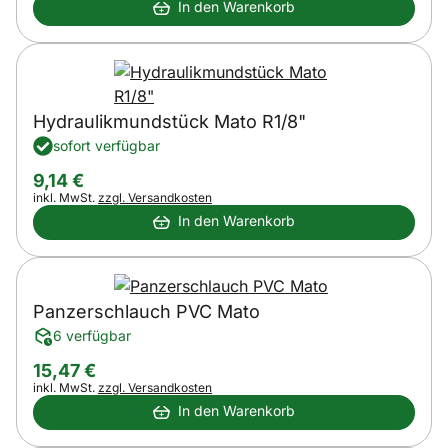
In den Warenkorb
Hydraulikmundstück Mato R1/8"
sofort verfügbar
9
,
14
€
Steuerhinweis:
inkl. MwSt.
zzgl. Versandkosten
In den Warenkorb
Panzerschlauch PVC Mato
6 verfügbar
15
,
47
€
Steuerhinweis:
inkl. MwSt.
zzgl. Versandkosten
In den Warenkorb