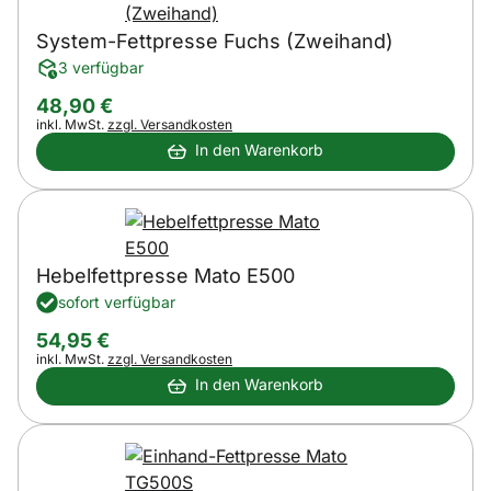
System-Fettpresse Fuchs (Zweihand)
3 verfügbar
48
,
90
€
Steuerhinweis:
inkl. MwSt.
zzgl. Versandkosten
In den Warenkorb
Hebelfettpresse Mato E500
sofort verfügbar
54
,
95
€
Steuerhinweis:
inkl. MwSt.
zzgl. Versandkosten
In den Warenkorb