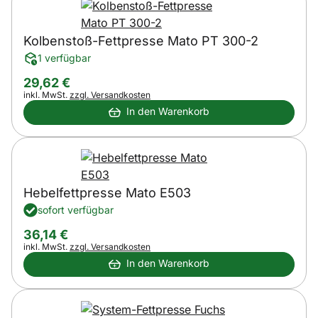
Kolbenstoß-Fettpresse Mato PT 300-2
1 verfügbar
29
,
62
€
Steuerhinweis:
inkl. MwSt.
zzgl. Versandkosten
In den Warenkorb
Hebelfettpresse Mato E503
sofort verfügbar
36
,
14
€
Steuerhinweis:
inkl. MwSt.
zzgl. Versandkosten
In den Warenkorb