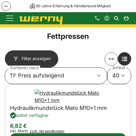
60 Jahre Erfahrung & Händlerbund Mitglied
Zum Hauptinhalt springen
Fettpressen
Filter anzeigen
Sortieren nach
Artikel
Preis aufsteigend
40
Hydraulikmundstück Mato M10x1 mm
sofort verfügbar
6
,
82
€
Steuerhinweis:
inkl. MwSt.
zzgl. Versandkosten