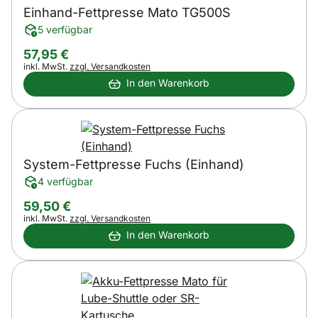
Einhand-Fettpresse Mato TG500S
5 verfügbar
57
,
95
€
Steuerhinweis:
inkl. MwSt.
zzgl. Versandkosten
In den Warenkorb
System-Fettpresse Fuchs (Einhand)
4 verfügbar
59
,
50
€
Steuerhinweis:
inkl. MwSt.
zzgl. Versandkosten
In den Warenkorb