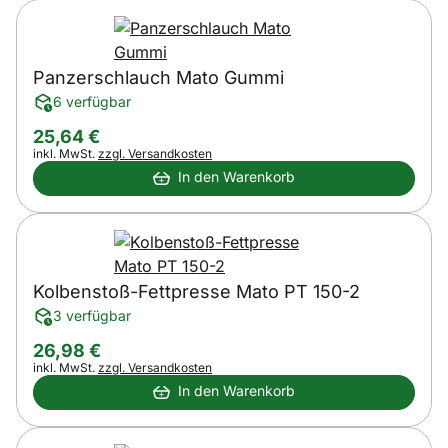
Panzerschlauch Mato Gummi
6 verfügbar
25
,
64
€
Steuerhinweis:
inkl. MwSt.
zzgl. Versandkosten
In den Warenkorb
Kolbenstoß-Fettpresse Mato PT 150-2
3 verfügbar
26
,
98
€
Steuerhinweis:
inkl. MwSt.
zzgl. Versandkosten
In den Warenkorb