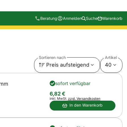
Beratung
Anmelden
Suche
Warenkorb
Sortieren nach
Artikel
Preis aufsteigend
40
sofort verfügbar
 mm
6
,
82
€
Steuerhinweis:
inkl. MwSt.
zzgl. Versandkosten
In den Warenkorb