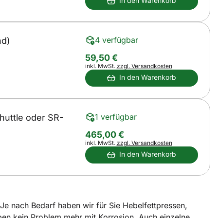
In den Warenkorb
4 verfügbar
nd)
59
,
50
€
Steuerhinweis:
inkl. MwSt.
zzgl. Versandkosten
In den Warenkorb
1 verfügbar
huttle oder SR-
465
,
00
€
Steuerhinweis:
inkl. MwSt.
zzgl. Versandkosten
In den Warenkorb
Je nach Bedarf haben wir für Sie Hebelfettpressen,
ben kein Problem mehr mit Korrosion. Auch einzelne