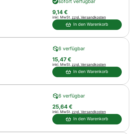
sofort verfügbar
9
,
14
€
Steuerhinweis:
inkl. MwSt.
zzgl. Versandkosten
In den Warenkorb
6 verfügbar
15
,
47
€
Steuerhinweis:
inkl. MwSt.
zzgl. Versandkosten
In den Warenkorb
6 verfügbar
25
,
64
€
Steuerhinweis:
inkl. MwSt.
zzgl. Versandkosten
In den Warenkorb