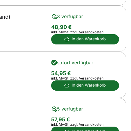
3 verfügbar
and)
48
,
90
€
Steuerhinweis:
inkl. MwSt.
zzgl. Versandkosten
In den Warenkorb
sofort verfügbar
54
,
95
€
Steuerhinweis:
inkl. MwSt.
zzgl. Versandkosten
In den Warenkorb
5 verfügbar
S
57
,
95
€
Steuerhinweis:
inkl. MwSt.
zzgl. Versandkosten