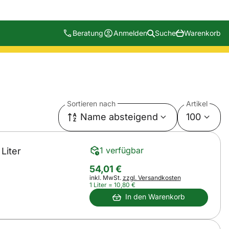
Beratung
Anmelden
Suche
Warenkorb
Sortieren nach
Artikel
Name absteigend
100
1 verfügbar
Liter
54
,
01
€
Steuerhinweis:
inkl. MwSt.
zzgl. Versandkosten
1 Liter =
10
,
80
€
In den Warenkorb