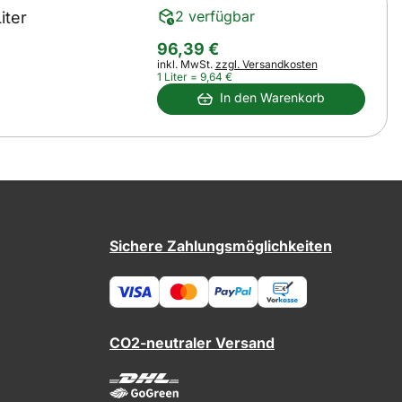
2 verfügbar
iter
96
,
39
€
Steuerhinweis:
inkl. MwSt.
zzgl. Versandkosten
1 Liter =
9
,
64
€
In den Warenkorb
Sichere Zahlungsmöglichkeiten
CO2-neutraler Versand