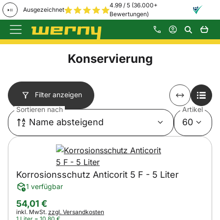
4.99 / 5 (36.000+
Ausgezeichnet
Bewertungen)
Zum Hauptinhalt springen
Konservierung
Filter anzeigen
Sortieren nach
Artikel
Name absteigend
60
Korrosionsschutz Anticorit 5 F - 5 Liter
1 verfügbar
54
,
01
€
Steuerhinweis:
inkl. MwSt.
zzgl. Versandkosten
1 Liter =
10
,
80
€