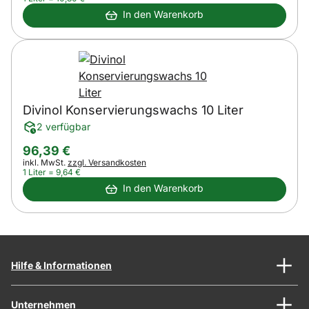
In den Warenkorb
Divinol Konservierungswachs 10 Liter
2 verfügbar
96
,
39
€
Steuerhinweis:
inkl. MwSt.
zzgl. Versandkosten
1 Liter =
9
,
64
€
In den Warenkorb
Hilfe & Informationen
Unternehmen