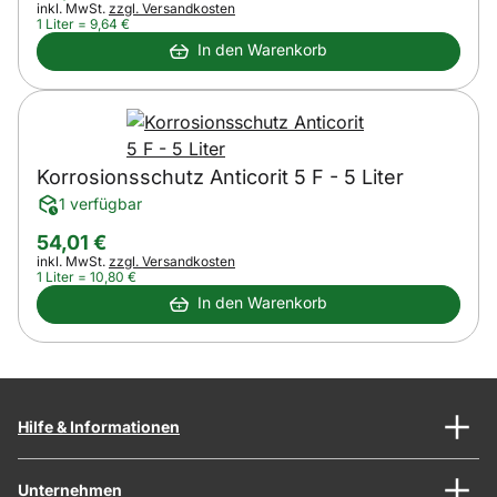
Steuerhinweis:
inkl. MwSt.
zzgl. Versandkosten
1 Liter =
9
,
64
€
In den Warenkorb
Korrosionsschutz Anticorit 5 F - 5 Liter
1 verfügbar
54
,
01
€
Steuerhinweis:
inkl. MwSt.
zzgl. Versandkosten
1 Liter =
10
,
80
€
In den Warenkorb
Hilfe & Informationen
Unternehmen