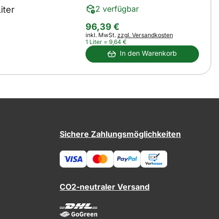
2 verfügbar
iter
96
,
39
€
Steuerhinweis:
inkl. MwSt.
zzgl. Versandkosten
1 Liter =
9
,
64
€
In den Warenkorb
Sichere Zahlungsmöglichkeiten
CO2-neutraler Versand