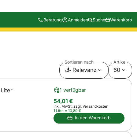
Beratung
Anmelden
Suche
Warenkorb
Sortieren nach
Artikel
Relevanz
60
1 verfügbar
Liter
54
,
01
€
Steuerhinweis:
inkl. MwSt.
zzgl. Versandkosten
1 Liter =
10
,
80
€
In den Warenkorb