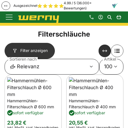
4.99 / 5 (36.000+
Ausgezeichnet
Bewertungen)
Zum Hauptinhalt springen
Filterschläuche
Filter anzeigen
Sortieren nach
Artikel
Relevanz
100
Hammermühlen-
Hammermühlen-
Filterschlauch Ø 600 mm
Filterschlauch Ø 400 mm
sofort verfügbar
sofort verfügbar
23
,
82
€
20
,
55
€
Steuerhinweis:
Steuerhinweis:
inkl. MwSt.
zzgl. Versandkosten
inkl. MwSt.
zzgl. Versandkosten