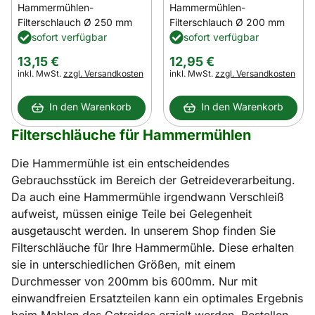
Hammermühlen-
Hammermühlen-
Filterschlauch Ø 250 mm
Filterschlauch Ø 200 mm
sofort verfügbar
sofort verfügbar
13
,
15
€
12
,
95
€
Steuerhinweis:
Steuerhinweis:
inkl. MwSt.
zzgl. Versandkosten
inkl. MwSt.
zzgl. Versandkosten
In den Warenkorb
In den Warenkorb
Filterschläuche für Hammermühlen
Die Hammermühle ist ein entscheidendes
Gebrauchsstück im Bereich der Getreideverarbeitung.
Da auch eine Hammermühle irgendwann Verschleiß
aufweist, müssen einige Teile bei Gelegenheit
ausgetauscht werden. In unserem Shop finden Sie
Filterschläuche für Ihre Hammermühle. Diese erhalten
sie in unterschiedlichen Größen, mit einem
Durchmesser von 200mm bis 600mm. Nur mit
einwandfreien Ersatzteilen kann ein optimales Ergebnis