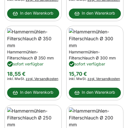
In den Warenkorb
In den Warenkorb
Hammermühlen-
Hammermühlen-
Filterschlauch Ø 350 mm
Filterschlauch Ø 300 mm
sofort verfügbar
sofort verfügbar
18
,
55
€
15
,
70
€
Steuerhinweis:
Steuerhinweis:
inkl. MwSt.
zzgl. Versandkosten
inkl. MwSt.
zzgl. Versandkosten
In den Warenkorb
In den Warenkorb