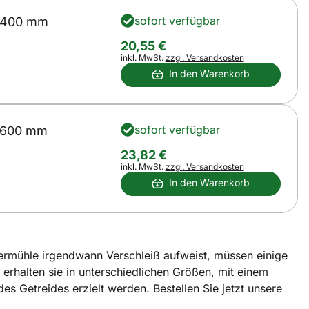
sofort verfügbar
 400 mm
20
,
55
€
Steuerhinweis:
inkl. MwSt.
zzgl. Versandkosten
In den Warenkorb
sofort verfügbar
 600 mm
23
,
82
€
Steuerhinweis:
inkl. MwSt.
zzgl. Versandkosten
In den Warenkorb
rmühle irgendwann Verschleiß aufweist, müssen einige
erhalten sie in unterschiedlichen Größen, mit einem
 Getreides erzielt werden. Bestellen Sie jetzt unsere