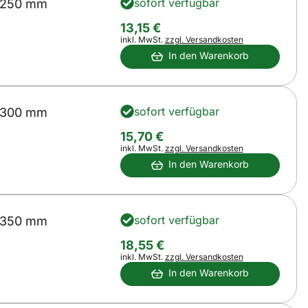
sofort verfügbar
 250 mm
13
,
15
€
Steuerhinweis:
inkl. MwSt.
zzgl. Versandkosten
In den Warenkorb
sofort verfügbar
 300 mm
15
,
70
€
Steuerhinweis:
inkl. MwSt.
zzgl. Versandkosten
In den Warenkorb
sofort verfügbar
 350 mm
18
,
55
€
Steuerhinweis:
inkl. MwSt.
zzgl. Versandkosten
In den Warenkorb