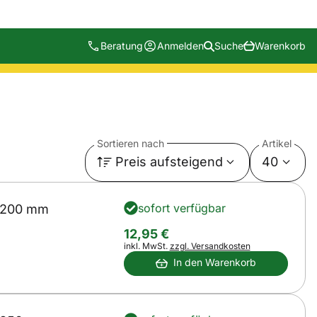
Beratung
Anmelden
Suche
Warenkorb
Sortieren nach
Artikel
Preis aufsteigend
40
sofort verfügbar
 200 mm
12
,
95
€
Steuerhinweis:
inkl. MwSt.
zzgl. Versandkosten
In den Warenkorb