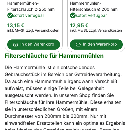
Hammermühlen-
Hammermühlen-
Filterschlauch Ø 250 mm
Filterschlauch Ø 200 mm
sofort verfügbar
sofort verfügbar
13
,
15
€
12
,
95
€
Steuerhinweis:
Steuerhinweis:
inkl. MwSt.
zzgl. Versandkosten
inkl. MwSt.
zzgl. Versandkosten
In den Warenkorb
In den Warenkorb
Filterschläuche für Hammermühlen
Die Hammermühle ist ein entscheidendes
Gebrauchsstück im Bereich der Getreideverarbeitung.
Da auch eine Hammermühle irgendwann Verschleiß
aufweist, müssen einige Teile bei Gelegenheit
ausgetauscht werden. In unserem Shop finden Sie
Filterschläuche für Ihre Hammermühle. Diese erhalten
sie in unterschiedlichen Größen, mit einem
Durchmesser von 200mm bis 600mm. Nur mit
einwandfreien Ersatzteilen kann ein optimales Ergebnis