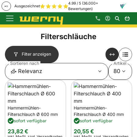
4.99 / 5 (36.000+
Ausgezeichnet
Bewertungen)
Zum Hauptinhalt springen
Filterschläuche
Filter anzeigen
Sortieren nach
Artikel
Relevanz
80
Hammermühlen-
Hammermühlen-
Filterschlauch Ø 600 mm
Filterschlauch Ø 400 mm
sofort verfügbar
sofort verfügbar
23
,
82
€
20
,
55
€
Steuerhinweis:
Steuerhinweis:
inkl. MwSt.
zzgl. Versandkosten
inkl. MwSt.
zzgl. Versandkosten