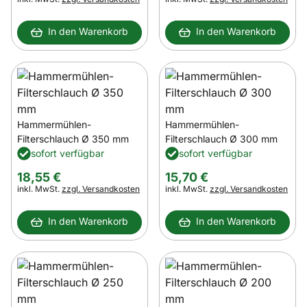
In den Warenkorb
In den Warenkorb
Hammermühlen-
Hammermühlen-
Filterschlauch Ø 350 mm
Filterschlauch Ø 300 mm
sofort verfügbar
sofort verfügbar
18
,
55
€
15
,
70
€
Steuerhinweis:
Steuerhinweis:
inkl. MwSt.
zzgl. Versandkosten
inkl. MwSt.
zzgl. Versandkosten
In den Warenkorb
In den Warenkorb