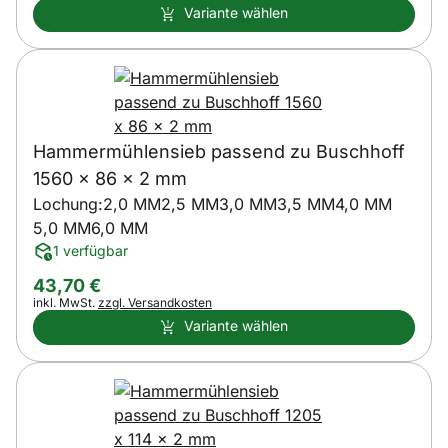
Variante wählen
Hammermühlensieb passend zu Buschhoff
1560 x 86 x 2 mm
Lochung:
2,0 MM
2,5 MM
3,0 MM
3,5 MM
4,0 MM
5,0 MM
6,0 MM
1 verfügbar
43
,
70
€
Steuerhinweis:
inkl. MwSt.
zzgl. Versandkosten
Variante wählen