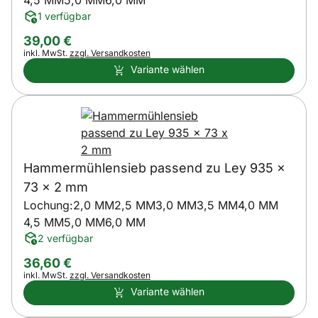
4,5 MM
5,0 MM
6,0 MM
1 verfügbar
39
,
00
€
Steuerhinweis:
inkl. MwSt.
zzgl. Versandkosten
Variante wählen
Hammermühlensieb passend zu Ley 935 x
73 x 2 mm
Lochung:
2,0 MM
2,5 MM
3,0 MM
3,5 MM
4,0 MM
4,5 MM
5,0 MM
6,0 MM
2 verfügbar
36
,
60
€
Steuerhinweis:
inkl. MwSt.
zzgl. Versandkosten
Variante wählen