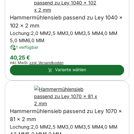
Hammermühlensieb passend zu Ley 1040 x
102 x 2 mm
Lochung:
2,0 MM
2,5 MM
3,0 MM
3,5 MM
4,0 MM
5,0 MM
6,0 MM
1 verfügbar
40
,
25
€
Steuerhinweis:
inkl. MwSt.
zzgl. Versandkosten
Variante wählen
Hammermühlensieb passend zu Ley 1070 x
81 x 2 mm
Lochung:
2,0 MM
2,5 MM
3,0 MM
3,5 MM
4,0 MM