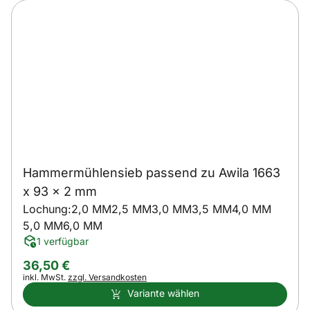
Hammermühlensieb passend zu Awila 1663
x 93 x 2 mm
Lochung:
2,0 MM
2,5 MM
3,0 MM
3,5 MM
4,0 MM
5,0 MM
6,0 MM
1 verfügbar
36
,
50
€
Steuerhinweis:
inkl. MwSt.
zzgl. Versandkosten
Variante wählen