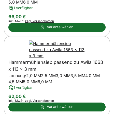
5,0 MM
6,0 MM
1 verfügbar
66
,
00
€
Steuerhinweis:
inkl. MwSt.
zzgl. Versandkosten
Variante wählen
Hammermühlensieb passend zu Awila 1663
x 113 x 3 mm
Lochung:
2,0 MM
2,5 MM
3,0 MM
3,5 MM
4,0 MM
4,5 MM
5,0 MM
6,0 MM
1 verfügbar
62
,
00
€
Steuerhinweis:
inkl. MwSt.
zzgl. Versandkosten
Variante wählen