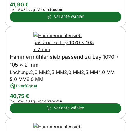
41
,
90
€
Steuerhinweis:
inkl. MwSt.
zzgl. Versandkosten
Variante wählen
Hammermühlensieb passend zu Ley 1070 x
105 x 2 mm
Lochung:
2,0 MM
2,5 MM
3,0 MM
3,5 MM
4,0 MM
5,0 MM
6,0 MM
1 verfügbar
40
,
75
€
Steuerhinweis:
inkl. MwSt.
zzgl. Versandkosten
Variante wählen