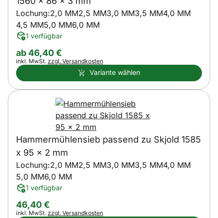
1560 x 86 x 3 mm
Lochung:
2,0 MM
2,5 MM
3,0 MM
3,5 MM
4,0 MM
4,5 MM
5,0 MM
6,0 MM
1 verfügbar
ab:
ab
46
,
40
€
Steuerhinweis:
inkl. MwSt.
zzgl. Versandkosten
Variante wählen
Hammermühlensieb passend zu Skjold 1585
x 95 x 2 mm
Lochung:
2,0 MM
2,5 MM
3,0 MM
3,5 MM
4,0 MM
5,0 MM
6,0 MM
1 verfügbar
46
,
40
€
Steuerhinweis:
inkl. MwSt.
zzgl. Versandkosten