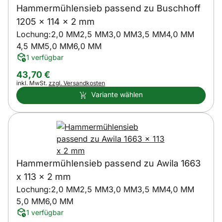
Hammermühlensieb passend zu Buschhoff
1205 x 114 x 2 mm
Lochung:
2,0 MM
2,5 MM
3,0 MM
3,5 MM
4,0 MM
4,5 MM
5,0 MM
6,0 MM
1 verfügbar
43
,
70
€
Steuerhinweis:
inkl. MwSt.
zzgl. Versandkosten
Variante wählen
Hammermühlensieb passend zu Awila 1663
x 113 x 2 mm
Lochung:
2,0 MM
2,5 MM
3,0 MM
3,5 MM
4,0 MM
5,0 MM
6,0 MM
1 verfügbar