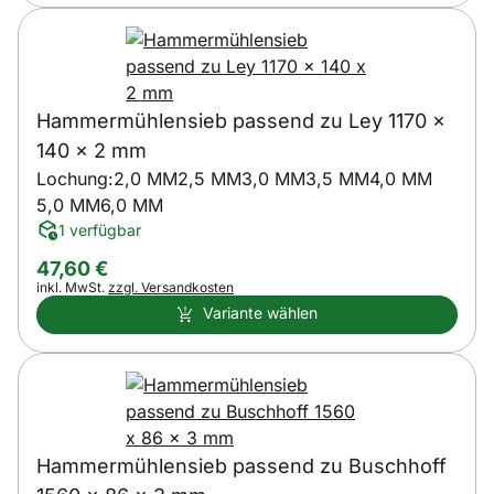
Hammermühlensieb passend zu Ley 1170 x
140 x 2 mm
Lochung:
2,0 MM
2,5 MM
3,0 MM
3,5 MM
4,0 MM
5,0 MM
6,0 MM
1 verfügbar
47
,
60
€
Steuerhinweis:
inkl. MwSt.
zzgl. Versandkosten
Variante wählen
Hammermühlensieb passend zu Buschhoff