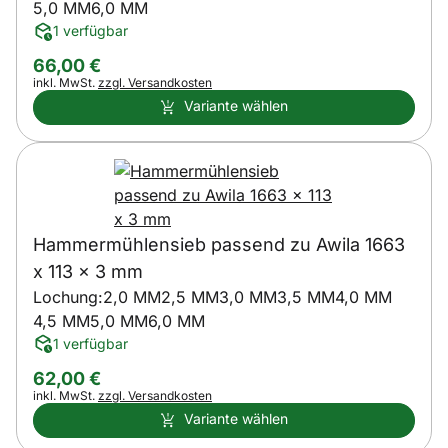
5,0 MM
6,0 MM
1 verfügbar
66
,
00
€
Steuerhinweis:
inkl. MwSt.
zzgl. Versandkosten
Variante wählen
Hammermühlensieb passend zu Awila 1663
x 113 x 3 mm
Lochung:
2,0 MM
2,5 MM
3,0 MM
3,5 MM
4,0 MM
4,5 MM
5,0 MM
6,0 MM
1 verfügbar
62
,
00
€
Steuerhinweis:
inkl. MwSt.
zzgl. Versandkosten
Variante wählen