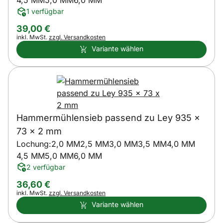
4,5 MM
5,0 MM
6,0 MM
1 verfügbar
39
,
00
€
Steuerhinweis:
inkl. MwSt.
zzgl. Versandkosten
Variante wählen
Hammermühlensieb passend zu Ley 935 x
73 x 2 mm
Lochung:
2,0 MM
2,5 MM
3,0 MM
3,5 MM
4,0 MM
4,5 MM
5,0 MM
6,0 MM
2 verfügbar
36
,
60
€
Steuerhinweis:
inkl. MwSt.
zzgl. Versandkosten
Variante wählen