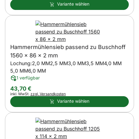
Variante wählen
Hammermühlensieb passend zu Buschhoff
1560 x 86 x 2 mm
Lochung:
2,0 MM
2,5 MM
3,0 MM
3,5 MM
4,0 MM
5,0 MM
6,0 MM
1 verfügbar
43
,
70
€
Steuerhinweis:
inkl. MwSt.
zzgl. Versandkosten
Variante wählen