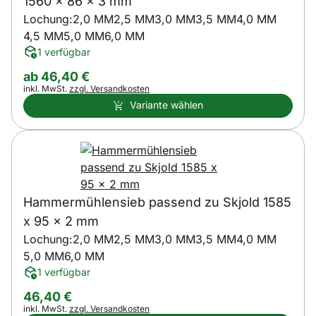
1560 x 86 x 3 mm
Lochung:
2,0 MM
2,5 MM
3,0 MM
3,5 MM
4,0 MM
4,5 MM
5,0 MM
6,0 MM
1 verfügbar
ab:
ab
46
,
40
€
Steuerhinweis:
inkl. MwSt.
zzgl. Versandkosten
Variante wählen
Hammermühlensieb passend zu Skjold 1585
x 95 x 2 mm
Lochung:
2,0 MM
2,5 MM
3,0 MM
3,5 MM
4,0 MM
5,0 MM
6,0 MM
1 verfügbar
46
,
40
€
Steuerhinweis:
inkl. MwSt.
zzgl. Versandkosten