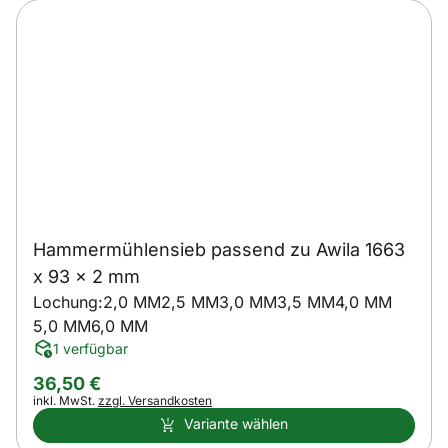
Hammermühlensieb passend zu Awila 1663
x 93 x 2 mm
Lochung:
2,0 MM
2,5 MM
3,0 MM
3,5 MM
4,0 MM
5,0 MM
6,0 MM
1 verfügbar
36
,
50
€
Steuerhinweis:
inkl. MwSt.
zzgl. Versandkosten
Variante wählen