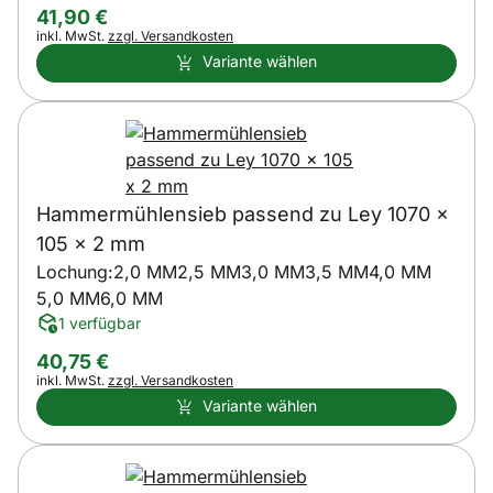
41
,
90
€
Steuerhinweis:
inkl. MwSt.
zzgl. Versandkosten
Variante wählen
Hammermühlensieb passend zu Ley 1070 x
105 x 2 mm
Lochung:
2,0 MM
2,5 MM
3,0 MM
3,5 MM
4,0 MM
5,0 MM
6,0 MM
1 verfügbar
40
,
75
€
Steuerhinweis:
inkl. MwSt.
zzgl. Versandkosten
Variante wählen