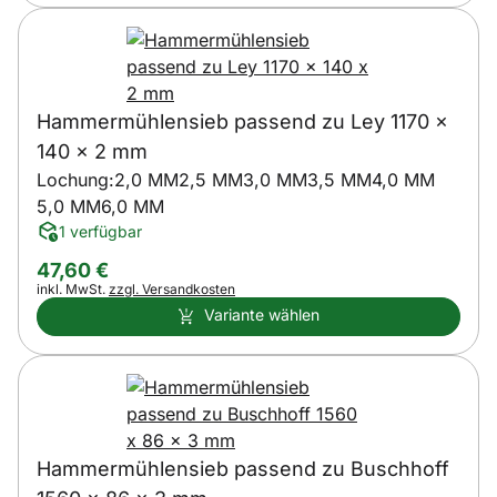
Hammermühlensieb passend zu Ley 1170 x
140 x 2 mm
Lochung:
2,0 MM
2,5 MM
3,0 MM
3,5 MM
4,0 MM
5,0 MM
6,0 MM
1 verfügbar
47
,
60
€
Steuerhinweis:
inkl. MwSt.
zzgl. Versandkosten
Variante wählen
Hammermühlensieb passend zu Buschhoff