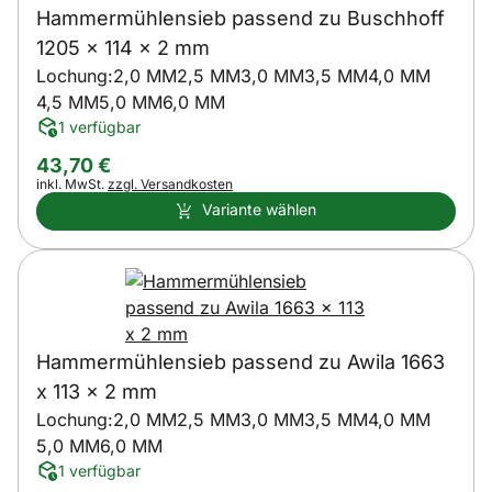
Hammermühlensieb passend zu Buschhoff
1205 x 114 x 2 mm
Lochung:
2,0 MM
2,5 MM
3,0 MM
3,5 MM
4,0 MM
4,5 MM
5,0 MM
6,0 MM
1 verfügbar
43
,
70
€
Steuerhinweis:
inkl. MwSt.
zzgl. Versandkosten
Variante wählen
Hammermühlensieb passend zu Awila 1663
x 113 x 2 mm
Lochung:
2,0 MM
2,5 MM
3,0 MM
3,5 MM
4,0 MM
5,0 MM
6,0 MM
1 verfügbar