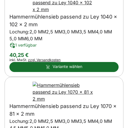
Hammermühlensieb passend zu Ley 1040 x
102 x 2 mm
Lochung:
2,0 MM
2,5 MM
3,0 MM
3,5 MM
4,0 MM
5,0 MM
6,0 MM
1 verfügbar
40
,
25
€
Steuerhinweis:
inkl. MwSt.
zzgl. Versandkosten
Variante wählen
Hammermühlensieb passend zu Ley 1070 x
81 x 2 mm
Lochung:
2,0 MM
2,5 MM
3,0 MM
3,5 MM
4,0 MM