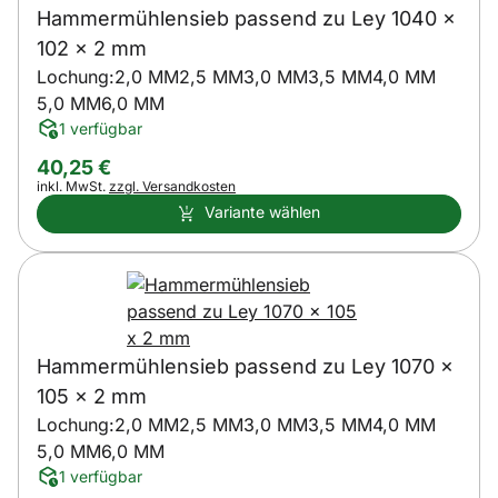
Hammermühlensieb passend zu Ley 1040 x
102 x 2 mm
Lochung:
2,0 MM
2,5 MM
3,0 MM
3,5 MM
4,0 MM
5,0 MM
6,0 MM
1 verfügbar
40
,
25
€
Steuerhinweis:
inkl. MwSt.
zzgl. Versandkosten
Variante wählen
Hammermühlensieb passend zu Ley 1070 x
105 x 2 mm
Lochung:
2,0 MM
2,5 MM
3,0 MM
3,5 MM
4,0 MM
5,0 MM
6,0 MM
1 verfügbar