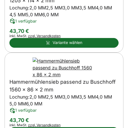
1205 x 114 x 2 mm
Lochung:
2,0 MM
2,5 MM
3,0 MM
3,5 MM
4,0 MM
4,5 MM
5,0 MM
6,0 MM
1 verfügbar
43
,
70
€
Steuerhinweis:
inkl. MwSt.
zzgl. Versandkosten
Variante wählen
Hammermühlensieb passend zu Buschhoff
1560 x 86 x 2 mm
Lochung:
2,0 MM
2,5 MM
3,0 MM
3,5 MM
4,0 MM
5,0 MM
6,0 MM
1 verfügbar
43
,
70
€
Steuerhinweis:
inkl. MwSt.
zzgl. Versandkosten