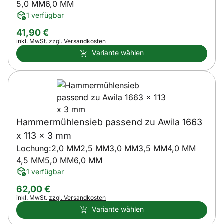
5,0 MM
6,0 MM
1 verfügbar
41
,
90
€
Steuerhinweis:
inkl. MwSt.
zzgl. Versandkosten
Variante wählen
Hammermühlensieb passend zu Awila 1663
x 113 x 3 mm
Lochung:
2,0 MM
2,5 MM
3,0 MM
3,5 MM
4,0 MM
4,5 MM
5,0 MM
6,0 MM
1 verfügbar
62
,
00
€
Steuerhinweis:
inkl. MwSt.
zzgl. Versandkosten
Variante wählen