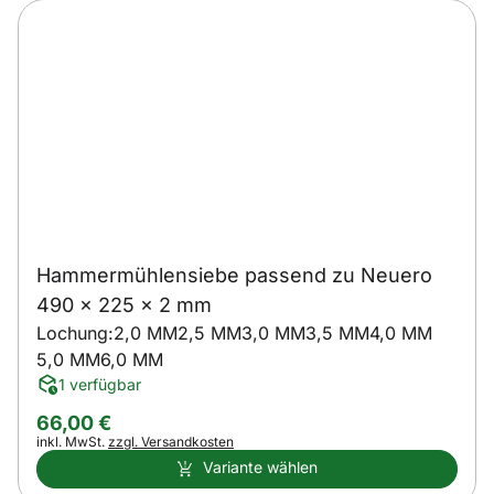
Hammermühlensiebe passend zu Neuero
490 x 225 x 2 mm
Lochung:
2,0 MM
2,5 MM
3,0 MM
3,5 MM
4,0 MM
5,0 MM
6,0 MM
1 verfügbar
66
,
00
€
Steuerhinweis:
inkl. MwSt.
zzgl. Versandkosten
Variante wählen