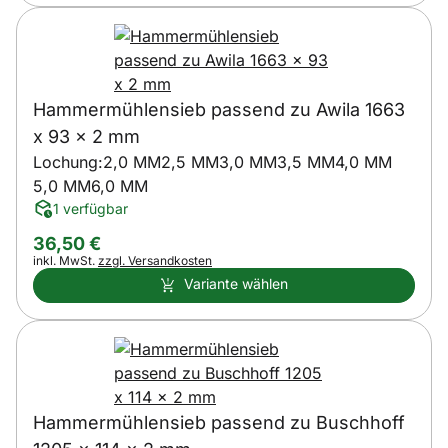
Hammermühlensieb passend zu Awila 1663
x 93 x 2 mm
Lochung:
2,0 MM
2,5 MM
3,0 MM
3,5 MM
4,0 MM
5,0 MM
6,0 MM
1 verfügbar
36
,
50
€
Steuerhinweis:
inkl. MwSt.
zzgl. Versandkosten
Variante wählen
Hammermühlensieb passend zu Buschhoff