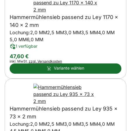
Hammermühlensieb passend zu Ley 1170 x
140 x 2 mm
Lochung:
2,0 MM
2,5 MM
3,0 MM
3,5 MM
4,0 MM
5,0 MM
6,0 MM
1 verfügbar
47
,
60
€
Steuerhinweis:
inkl. MwSt.
zzgl. Versandkosten
Variante wählen
Hammermühlensieb passend zu Ley 935 x
73 x 2 mm
Lochung:
2,0 MM
2,5 MM
3,0 MM
3,5 MM
4,0 MM