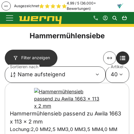
4.99 / 5 (36.000+
Ausgezeichnet
Bewertungen)
Zum Hauptinhalt springen
Hammermühlensiebe
Filter anzeigen
Sortieren nach
Artikel
Name aufsteigend
40
Hammermühlensieb passend zu Awila 1663
x 113 x 2 mm
Lochung:
2,0 MM
2,5 MM
3,0 MM
3,5 MM
4,0 MM