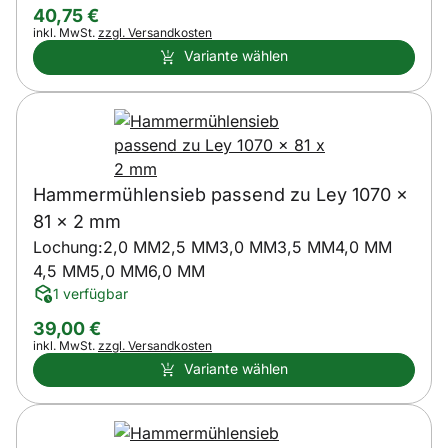
40
,
75
€
Steuerhinweis:
inkl. MwSt.
zzgl. Versandkosten
Variante wählen
Hammermühlensieb passend zu Ley 1070 x
81 x 2 mm
Lochung:
2,0 MM
2,5 MM
3,0 MM
3,5 MM
4,0 MM
4,5 MM
5,0 MM
6,0 MM
1 verfügbar
39
,
00
€
Steuerhinweis:
inkl. MwSt.
zzgl. Versandkosten
Variante wählen