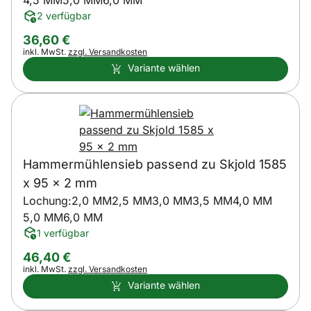
4,5 MM
5,0 MM
6,0 MM
2 verfügbar
36
,
60
€
Steuerhinweis:
inkl. MwSt.
zzgl. Versandkosten
Variante wählen
Hammermühlensieb passend zu Skjold 1585
x 95 x 2 mm
Lochung:
2,0 MM
2,5 MM
3,0 MM
3,5 MM
4,0 MM
5,0 MM
6,0 MM
1 verfügbar
46
,
40
€
Steuerhinweis:
inkl. MwSt.
zzgl. Versandkosten
Variante wählen