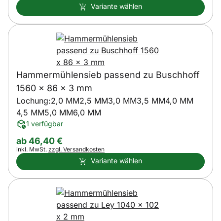
Variante wählen
Hammermühlensieb passend zu Buschhoff
1560 x 86 x 3 mm
Lochung:
2,0 MM
2,5 MM
3,0 MM
3,5 MM
4,0 MM
4,5 MM
5,0 MM
6,0 MM
1 verfügbar
ab:
ab
46
,
40
€
Steuerhinweis:
inkl. MwSt.
zzgl. Versandkosten
Variante wählen