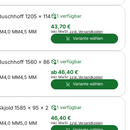
1 verfügbar
uschhoff 1205 x 114
43
,
70
€
MM
4,0 MM
4,5 MM
Steuerhinweis:
inkl. MwSt.
zzgl. Versandkosten
Variante wählen
1 verfügbar
uschhoff 1560 x 86
ab:
ab
46
,
40
€
MM
4,0 MM
4,5 MM
Steuerhinweis:
inkl. MwSt.
zzgl. Versandkosten
Variante wählen
1 verfügbar
jold 1585 x 95 x 2
46
,
40
€
MM
4,0 MM
5,0 MM
Steuerhinweis:
inkl. MwSt.
zzgl. Versandkosten
Variante wählen