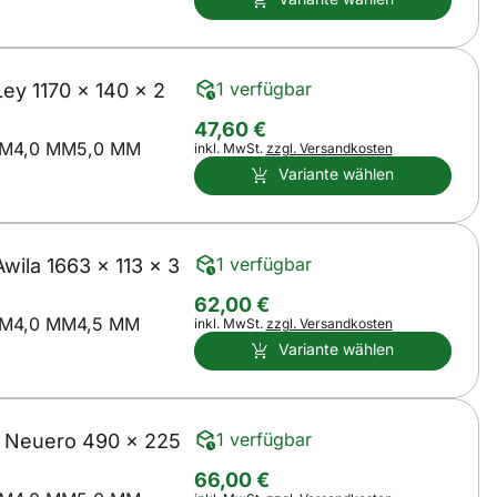
1 verfügbar
y 1170 x 140 x 2
47
,
60
€
MM
4,0 MM
5,0 MM
Steuerhinweis:
inkl. MwSt.
zzgl. Versandkosten
Variante wählen
1 verfügbar
ila 1663 x 113 x 3
62
,
00
€
MM
4,0 MM
4,5 MM
Steuerhinweis:
inkl. MwSt.
zzgl. Versandkosten
Variante wählen
1 verfügbar
 Neuero 490 x 225
66
,
00
€