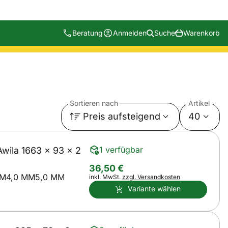
Beratung
Anmelden
Suche
Warenkorb
Sortieren nach
Artikel
Preis aufsteigend
40
1 verfügbar
ila 1663 x 93 x 2
36
,
50
€
MM
4,0 MM
5,0 MM
Steuerhinweis:
inkl. MwSt.
zzgl. Versandkosten
Variante wählen