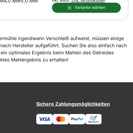
MM
4,0 MM
5,0 MM
Steuerhinweis:
inkl. MwSt.
zzgl. Versandkosten
Variante wählen
rmühle irgendwann Verschleiß aufweist, müssen einige
nach Hersteller aufgeführt. Suchen Sie also einfach nach
 ein optimales Ergebnis beim Mahlen des Getreides
ektes Mahlergebnis zu erhalten!
Sichere Zahlungsmöglichkeiten