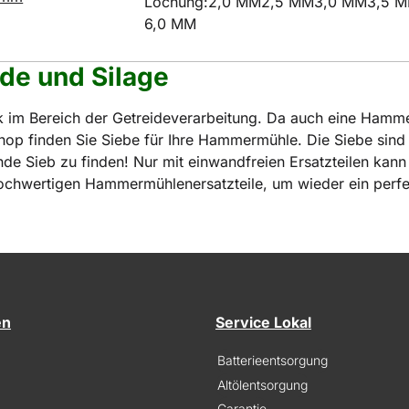
Lochung:
2,0 MM
2,5 MM
3,0 MM
3,5 
6,0 MM
de und Silage
 im Bereich der Getreideverarbeitung. Da auch eine Hamme
hop finden Sie Siebe für Ihre Hammermühle. Die Siebe sind 
 Sieb zu finden! Nur mit einwandfreien Ersatzteilen kann
iv hochwertigen Hammermühlenersatzteile, um wieder ein perf
en
Service Lokal
Batterieentsorgung
Altölentsorgung
Garantie