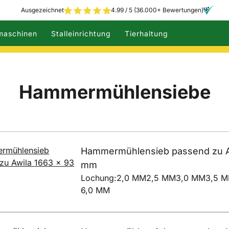
Ausgezeichnet
4.99 / 5 (36.000+ Bewertungen)
maschinen
Stalleinrichtung
Tierhaltung
Hammermühlensiebe
Hammermühlensieb passend zu Aw
mm
Lochung:
2,0 MM
2,5 MM
3,0 MM
3,5 
6,0 MM