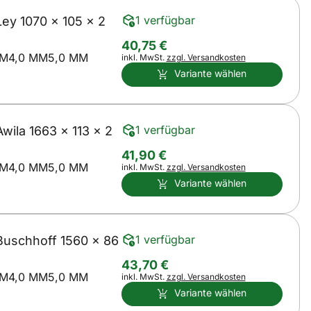
1 verfügbar
y 1070 x 105 x 2
40
,
75
€
MM
4,0 MM
5,0 MM
Steuerhinweis:
inkl. MwSt.
zzgl. Versandkosten
Variante wählen
1 verfügbar
ila 1663 x 113 x 2
41
,
90
€
MM
4,0 MM
5,0 MM
Steuerhinweis:
inkl. MwSt.
zzgl. Versandkosten
Variante wählen
1 verfügbar
uschhoff 1560 x 86
43
,
70
€
MM
4,0 MM
5,0 MM
Steuerhinweis:
inkl. MwSt.
zzgl. Versandkosten
Variante wählen