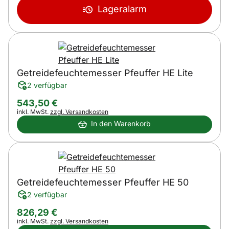
Lageralarm
Getreidefeuchtemesser Pfeuffer HE Lite
2 verfügbar
543
,
50
€
Steuerhinweis:
inkl. MwSt.
zzgl. Versandkosten
In den Warenkorb
Getreidefeuchtemesser Pfeuffer HE 50
2 verfügbar
826
,
29
€
Steuerhinweis:
inkl. MwSt.
zzgl. Versandkosten