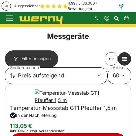
4.99 / 5 (36.000+
Ausgezeichnet
Bewertungen)
Zum Hauptinhalt springen
Messgeräte
Filter anzeigen
Sortieren nach
Artikel
Preis aufsteigend
60
Temperatur-Messstab GT1 Pfeuffer 1,5 m
In der Nachlieferung
113
,
05
€
Steuerhinweis:
inkl. MwSt.
zzgl. Versandkosten