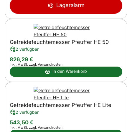
Lageralarm
Getreidefeuchtemesser Pfeuffer HE 50
2 verfügbar
826
,
29
€
Steuerhinweis:
inkl. MwSt.
zzgl. Versandkosten
In den Warenkorb
Getreidefeuchtemesser Pfeuffer HE Lite
2 verfügbar
543
,
50
€
Steuerhinweis:
inkl. MwSt.
zzgl. Versandkosten