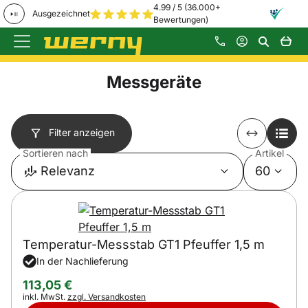
4.99 / 5 (36.000+
Ausgezeichnet
Bewertungen)
Zum Hauptinhalt springen
Messgeräte
Filter anzeigen
Sortieren nach
Artikel
Relevanz
60
Temperatur-Messstab GT1 Pfeuffer 1,5 m
In der Nachlieferung
113
,
05
€
Steuerhinweis:
inkl. MwSt.
zzgl. Versandkosten