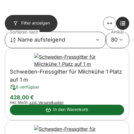
Filter anzeigen
Sortieren nach
Artikel
Name aufsteigend
80
Schweden-Fressgitter für Milchkühe 1 Platz
auf 1 m
8 verfügbar
428
,
00
€
Steuerhinweis:
inkl. MwSt.
zzgl. Versandkosten
In den Warenkorb