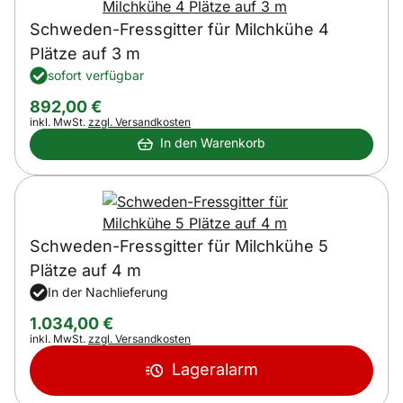
Schweden-Fressgitter für Milchkühe 4
Plätze auf 3 m
sofort verfügbar
892
,
00
€
Steuerhinweis:
inkl. MwSt.
zzgl. Versandkosten
In den Warenkorb
Schweden-Fressgitter für Milchkühe 5
Plätze auf 4 m
In der Nachlieferung
1.034
,
00
€
Steuerhinweis:
inkl. MwSt.
zzgl. Versandkosten
Lageralarm