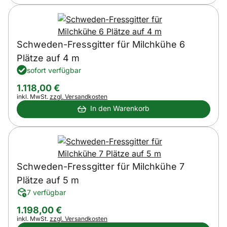
Schweden-Fressgitter für Milchkühe 6
Plätze auf 4 m
sofort verfügbar
1.118
,
00
€
Steuerhinweis:
inkl. MwSt.
zzgl. Versandkosten
In den Warenkorb
Schweden-Fressgitter für Milchkühe 7
Plätze auf 5 m
7 verfügbar
1.198
,
00
€
Steuerhinweis:
inkl. MwSt.
zzgl. Versandkosten