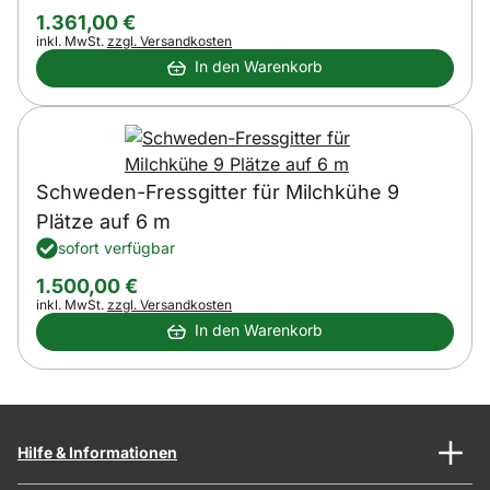
1.361
,
00
€
Steuerhinweis:
inkl. MwSt.
zzgl. Versandkosten
In den Warenkorb
Schweden-Fressgitter für Milchkühe 9
Plätze auf 6 m
sofort verfügbar
1.500
,
00
€
Steuerhinweis:
inkl. MwSt.
zzgl. Versandkosten
In den Warenkorb
Hilfe & Informationen