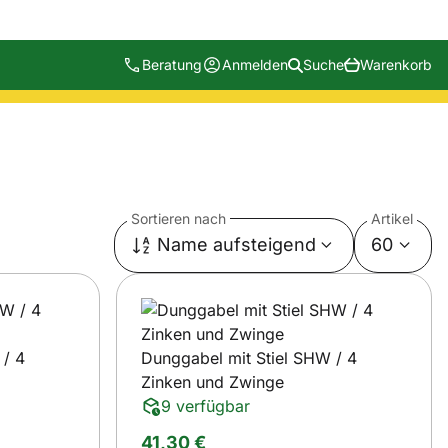
Beratung
Anmelden
Suche
Warenkorb
Sortieren nach
Artikel
Name aufsteigend
60
 / 4
Dunggabel mit Stiel SHW / 4
Zinken und Zwinge
9 verfügbar
41
,
30
€