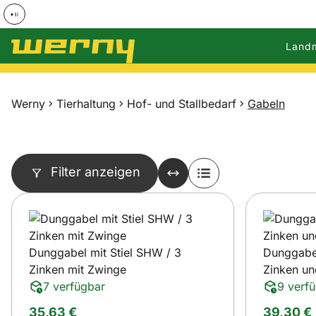
Land
Zum Hauptinhalt springen
Werny
Tierhaltung
Hof- und Stallbedarf
Gabeln
Filter anzeigen
Dunggabel mit Stiel SHW / 3
Dunggabel
Zinken mit Zwinge
Zinken un
7 verfügbar
9 verf
35
,
63
€
39
,
30
€