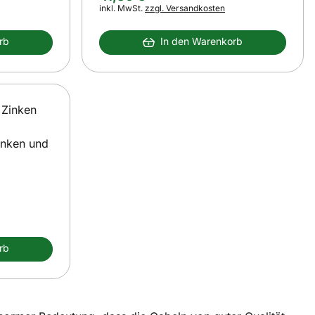
Steuerhinweis:
inkl. MwSt.
zzgl. Versandkosten
rb
In den Warenkorb
Zinken und
rb