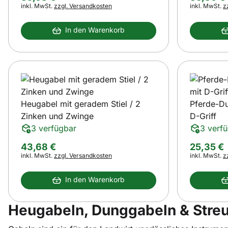
Steuerhinweis:
Steuerhinwei
inkl. MwSt.
zzgl. Versandkosten
inkl. MwSt.
z
In den Warenkorb
Heugabel mit geradem Stiel / 2
Pferde-Du
Zinken und Zwinge
D-Griff
3 verfügbar
3 verf
43
,
68
€
25
,
35
€
Steuerhinweis:
Steuerhinwei
inkl. MwSt.
zzgl. Versandkosten
inkl. MwSt.
z
In den Warenkorb
Heugabeln, Dunggabeln & Stre