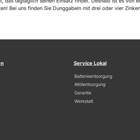
t, das tagtäglich seinen Einsatz findet. Deshalb ist es von
eten! Bei uns finden Sie Dunggabeln mit drei oder vier Zin
en
Service Lokal
Batterieentsorgung
Altölentsorgung
Garantie
Werkstatt