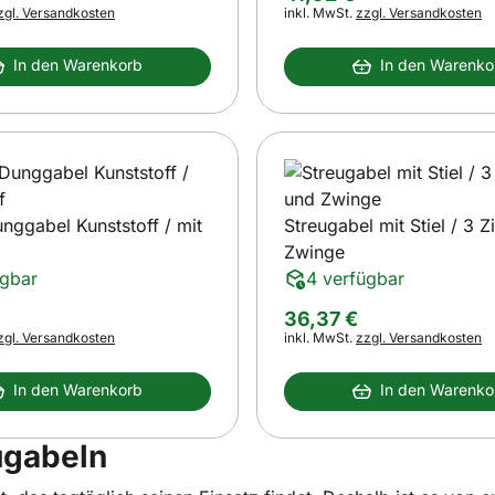
s:
Steuerhinweis:
zgl. Versandkosten
inkl. MwSt.
zzgl. Versandkosten
In den Warenkorb
In den Warenko
nggabel Kunststoff / mit
Streugabel mit Stiel / 3 
Zwinge
ügbar
4 verfügbar
36
,
37
€
s:
Steuerhinweis:
zgl. Versandkosten
inkl. MwSt.
zzgl. Versandkosten
In den Warenkorb
In den Warenko
ugabeln