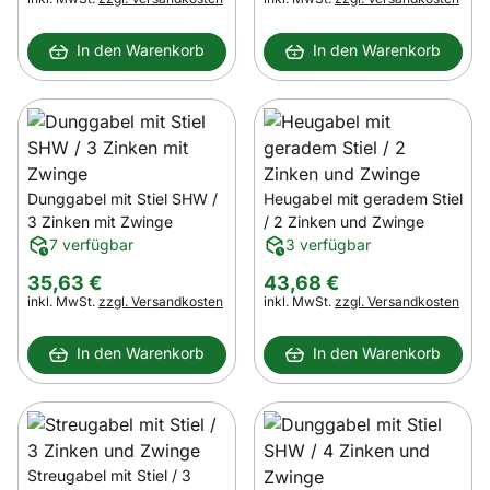
In den Warenkorb
In den Warenkorb
Dunggabel mit Stiel SHW /
Heugabel mit geradem Stiel
3 Zinken mit Zwinge
/ 2 Zinken und Zwinge
7 verfügbar
3 verfügbar
35
,
63
€
43
,
68
€
Steuerhinweis:
Steuerhinweis:
inkl. MwSt.
zzgl. Versandkosten
inkl. MwSt.
zzgl. Versandkosten
In den Warenkorb
In den Warenkorb
Streugabel mit Stiel / 3