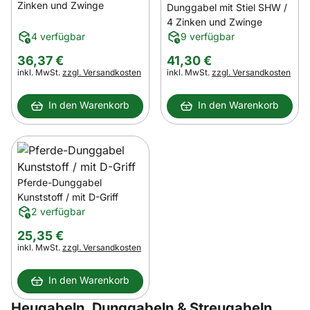
Zinken und Zwinge
Dunggabel mit Stiel SHW /
4 Zinken und Zwinge
4 verfügbar
9 verfügbar
36
,
37
€
41
,
30
€
Steuerhinweis:
Steuerhinweis:
inkl. MwSt.
zzgl. Versandkosten
inkl. MwSt.
zzgl. Versandkosten
In den Warenkorb
In den Warenkorb
Pferde-Dunggabel
Kunststoff / mit D-Griff
2 verfügbar
25
,
35
€
Steuerhinweis:
inkl. MwSt.
zzgl. Versandkosten
In den Warenkorb
Heugabeln, Dunggabeln & Streugabeln