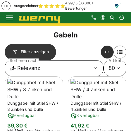
4.99 / 5 (36.000+
Ausgezeichnet
Bewertungen)
Zum Hauptinhalt springen
Gabeln
Filter anzeigen
Sortieren nach
Artikel
Relevanz
80
Dunggabel mit Stiel SHW /
Dunggabel mit Stiel SHW /
3 Zinken und Dülle
4 Zinken und Dülle
9 verfügbar
3 verfügbar
39
,
30
€
41
,
92
€
Steuerhinweis:
Steuerhinweis:
inkl. MwSt.
zzgl. Versandkosten
inkl. MwSt.
zzgl. Versandkosten