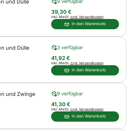
9 verfügbar
en und Dülle
39
,
30
€
Steuerhinweis:
inkl. MwSt.
zzgl. Versandkosten
In den Warenkorb
3 verfügbar
en und Dülle
41
,
92
€
Steuerhinweis:
inkl. MwSt.
zzgl. Versandkosten
In den Warenkorb
9 verfügbar
ken und Zwinge
41
,
30
€
Steuerhinweis:
inkl. MwSt.
zzgl. Versandkosten
In den Warenkorb