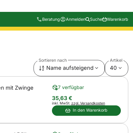
Beratung
Anmelden
Suche
Warenkorb
Sortieren nach
Artikel
Name aufsteigend
40
7 verfügbar
en mit Zwinge
35
,
63
€
Steuerhinweis:
inkl. MwSt.
zzgl. Versandkosten
In den Warenkorb