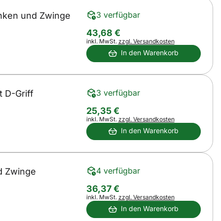
3 verfügbar
inken und Zwinge
43
,
68
€
Steuerhinweis:
inkl. MwSt.
zzgl. Versandkosten
In den Warenkorb
3 verfügbar
 D-Griff
25
,
35
€
Steuerhinweis:
inkl. MwSt.
zzgl. Versandkosten
In den Warenkorb
4 verfügbar
nd Zwinge
36
,
37
€
Steuerhinweis:
inkl. MwSt.
zzgl. Versandkosten
In den Warenkorb