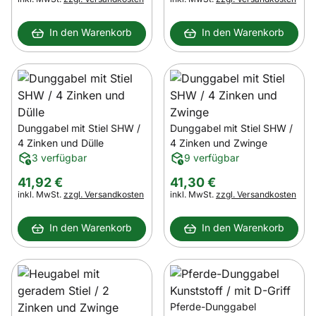
In den Warenkorb
In den Warenkorb
Dunggabel mit Stiel SHW /
Dunggabel mit Stiel SHW /
4 Zinken und Dülle
4 Zinken und Zwinge
3 verfügbar
9 verfügbar
41
,
92
€
41
,
30
€
Steuerhinweis:
Steuerhinweis:
inkl. MwSt.
zzgl. Versandkosten
inkl. MwSt.
zzgl. Versandkosten
In den Warenkorb
In den Warenkorb
Pferde-Dunggabel