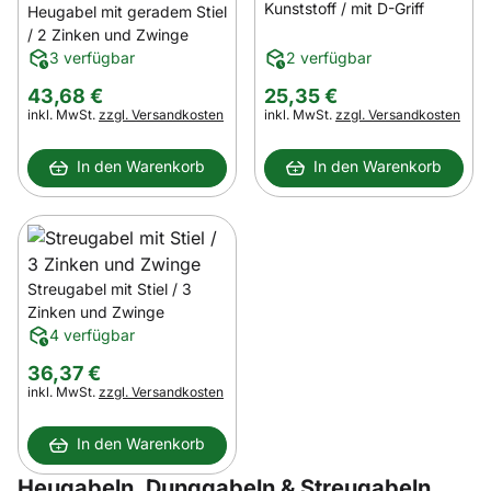
Kunststoff / mit D-Griff
Heugabel mit geradem Stiel
/ 2 Zinken und Zwinge
3 verfügbar
2 verfügbar
43
,
68
€
25
,
35
€
Steuerhinweis:
Steuerhinweis:
inkl. MwSt.
zzgl. Versandkosten
inkl. MwSt.
zzgl. Versandkosten
In den Warenkorb
In den Warenkorb
Streugabel mit Stiel / 3
Zinken und Zwinge
4 verfügbar
36
,
37
€
Steuerhinweis:
inkl. MwSt.
zzgl. Versandkosten
In den Warenkorb
Heugabeln, Dunggabeln & Streugabeln