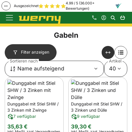
4.99 / 5 (36.000+
Ausgezeichnet
Bewertungen)
Zum Hauptinhalt springen
Gabeln
Filter anzeigen
Sortieren nach
Artikel
Name aufsteigend
40
Dunggabel mit Stiel SHW /
Dunggabel mit Stiel SHW /
3 Zinken mit Zwinge
3 Zinken und Dülle
7 verfügbar
9 verfügbar
35
,
63
€
39
,
30
€
Steuerhinweis:
Steuerhinweis:
inkl. MwSt.
zzgl. Versandkosten
inkl. MwSt.
zzgl. Versandkosten