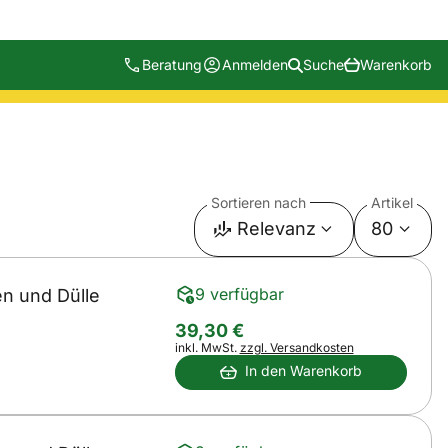
Beratung
Anmelden
Suche
Warenkorb
Sortieren nach
Artikel
Relevanz
80
9 verfügbar
en und Dülle
39
,
30
€
Steuerhinweis:
inkl. MwSt.
zzgl. Versandkosten
In den Warenkorb