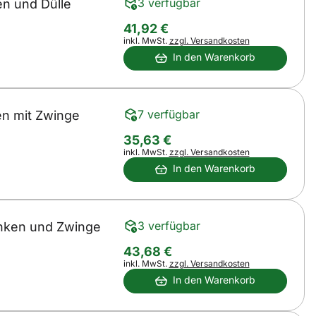
3 verfügbar
en und Dülle
41
,
92
€
Steuerhinweis:
inkl. MwSt.
zzgl. Versandkosten
In den Warenkorb
7 verfügbar
en mit Zwinge
35
,
63
€
Steuerhinweis:
inkl. MwSt.
zzgl. Versandkosten
In den Warenkorb
3 verfügbar
inken und Zwinge
43
,
68
€
Steuerhinweis:
inkl. MwSt.
zzgl. Versandkosten
In den Warenkorb