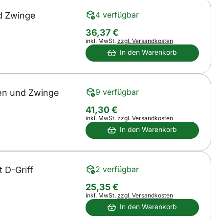
4 verfügbar
nd Zwinge
36
,
37
€
Steuerhinweis:
inkl. MwSt.
zzgl. Versandkosten
In den Warenkorb
9 verfügbar
ken und Zwinge
41
,
30
€
Steuerhinweis:
inkl. MwSt.
zzgl. Versandkosten
In den Warenkorb
2 verfügbar
 D-Griff
25
,
35
€
Steuerhinweis:
inkl. MwSt.
zzgl. Versandkosten
In den Warenkorb