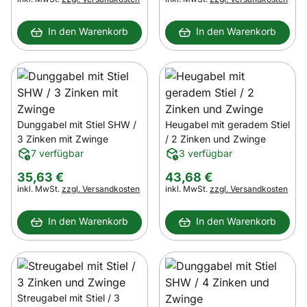
In den Warenkorb
In den Warenkorb
Dunggabel mit Stiel SHW /
Heugabel mit geradem Stiel
3 Zinken mit Zwinge
/ 2 Zinken und Zwinge
7 verfügbar
3 verfügbar
35
,
63
€
43
,
68
€
Steuerhinweis:
Steuerhinweis:
inkl. MwSt.
zzgl. Versandkosten
inkl. MwSt.
zzgl. Versandkosten
In den Warenkorb
In den Warenkorb
Streugabel mit Stiel / 3