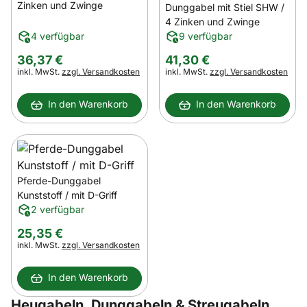
Zinken und Zwinge
Dunggabel mit Stiel SHW /
4 Zinken und Zwinge
4 verfügbar
9 verfügbar
36
,
37
€
41
,
30
€
Steuerhinweis:
Steuerhinweis:
inkl. MwSt.
zzgl. Versandkosten
inkl. MwSt.
zzgl. Versandkosten
In den Warenkorb
In den Warenkorb
Pferde-Dunggabel
Kunststoff / mit D-Griff
2 verfügbar
25
,
35
€
Steuerhinweis:
inkl. MwSt.
zzgl. Versandkosten
In den Warenkorb
Heugabeln, Dunggabeln & Streugabeln