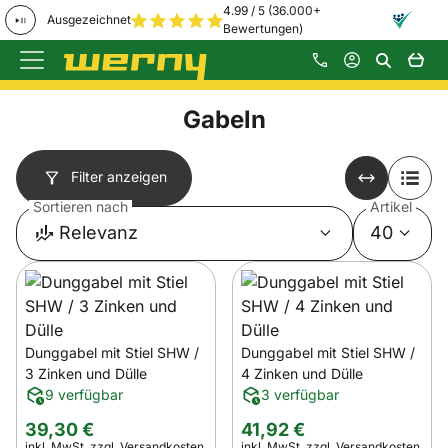
4.99 / 5 (36.000+
Ausgezeichnet
Bewertungen)
Zum Hauptinhalt springen
Gabeln
Filter anzeigen
Sortieren nach
Artikel
Relevanz
40
Dunggabel mit Stiel SHW /
Dunggabel mit Stiel SHW /
3 Zinken und Dülle
4 Zinken und Dülle
9 verfügbar
3 verfügbar
39
,
30
€
41
,
92
€
Steuerhinweis:
Steuerhinweis:
inkl. MwSt.
zzgl. Versandkosten
inkl. MwSt.
zzgl. Versandkosten