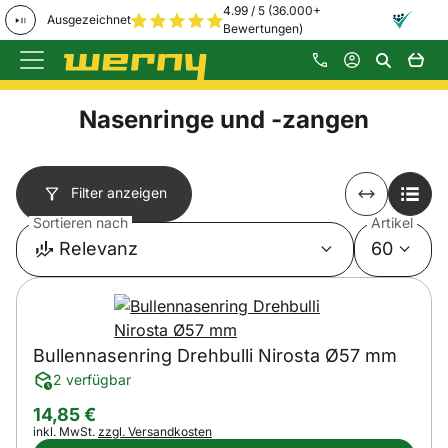
4.99 / 5 (36.000+
Ausgezeichnet
Bewertungen)
Zum Hauptinhalt springen
Nasenringe und -zangen
Filter anzeigen
Sortieren nach
Artikel
Relevanz
60
Bullennasenring Drehbulli Nirosta Ø57 mm
2 verfügbar
14
,
85
€
Steuerhinweis:
inkl. MwSt.
zzgl. Versandkosten