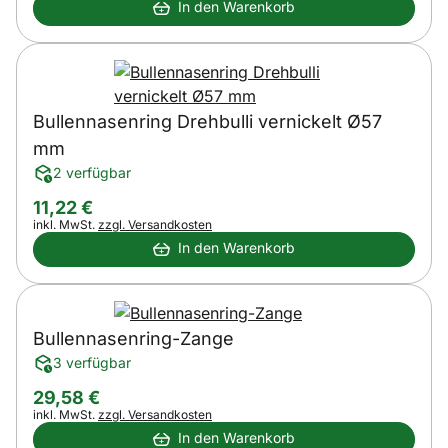
In den Warenkorb
Bullennasenring Drehbulli vernickelt Ø57
mm
2 verfügbar
11
,
22
€
Steuerhinweis:
inkl. MwSt.
zzgl. Versandkosten
In den Warenkorb
Bullennasenring-Zange
3 verfügbar
29
,
58
€
Steuerhinweis:
inkl. MwSt.
zzgl. Versandkosten
In den Warenkorb