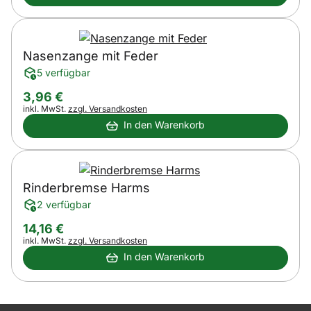
Nasenzange mit Feder
5 verfügbar
3
,
96
€
Steuerhinweis:
inkl. MwSt.
zzgl. Versandkosten
In den Warenkorb
Rinderbremse Harms
2 verfügbar
14
,
16
€
Steuerhinweis:
inkl. MwSt.
zzgl. Versandkosten
In den Warenkorb