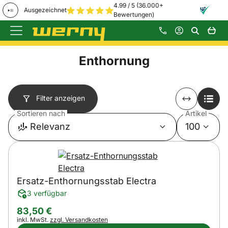
4.99 / 5 (36.000+
Ausgezeichnet
Bewertungen)
Zum Hauptinhalt springen
Enthornung
Filter anzeigen
Sortieren nach
Artikel
Relevanz
100
Ersatz-Enthornungsstab Electra
3 verfügbar
83
,
50
€
Steuerhinweis:
inkl. MwSt.
zzgl. Versandkosten