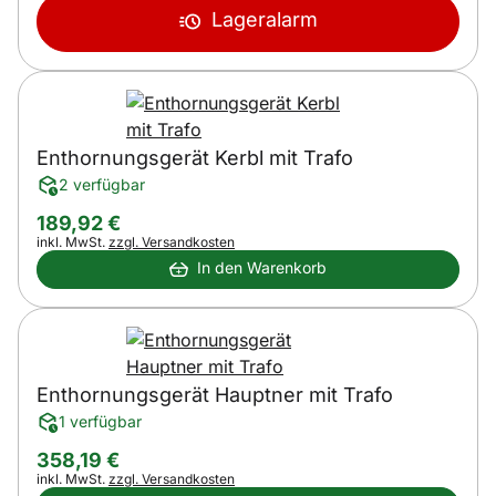
Lageralarm
Enthornungsgerät Kerbl mit Trafo
2 verfügbar
189
,
92
€
Steuerhinweis:
inkl. MwSt.
zzgl. Versandkosten
In den Warenkorb
Enthornungsgerät Hauptner mit Trafo
1 verfügbar
358
,
19
€
Steuerhinweis:
inkl. MwSt.
zzgl. Versandkosten