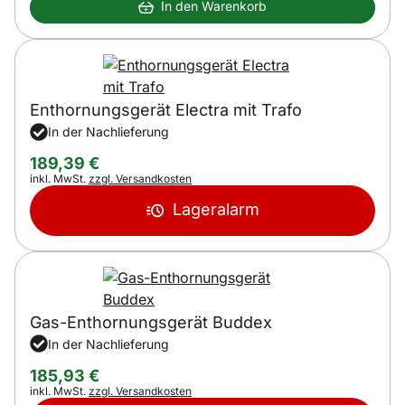
In den Warenkorb
Enthornungsgerät Electra mit Trafo
In der Nachlieferung
189
,
39
€
Steuerhinweis:
inkl. MwSt.
zzgl. Versandkosten
Lageralarm
Gas-Enthornungsgerät Buddex
In der Nachlieferung
185
,
93
€
Steuerhinweis:
inkl. MwSt.
zzgl. Versandkosten