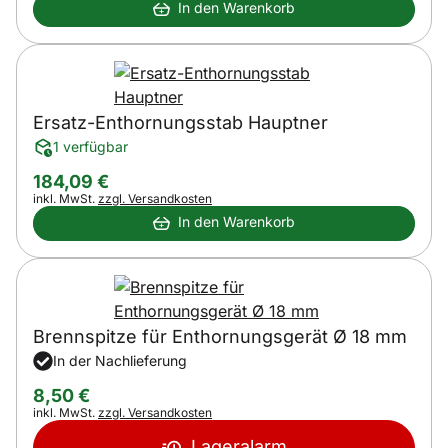
In den Warenkorb
Ersatz-Enthornungsstab Hauptner
1 verfügbar
184
,
09
€
Steuerhinweis:
inkl. MwSt.
zzgl. Versandkosten
In den Warenkorb
Brennspitze für Enthornungsgerät Ø 18 mm
In der Nachlieferung
8
,
50
€
Steuerhinweis:
inkl. MwSt.
zzgl. Versandkosten
Lageralarm