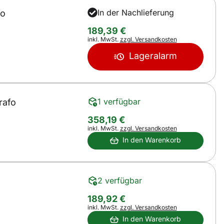
In der Nachlieferung
fo
189
,
39
€
Steuerhinweis:
inkl. MwSt.
zzgl. Versandkosten
Lageralarm
1 verfügbar
rafo
358
,
19
€
Steuerhinweis:
inkl. MwSt.
zzgl. Versandkosten
In den Warenkorb
2 verfügbar
189
,
92
€
Steuerhinweis:
inkl. MwSt.
zzgl. Versandkosten
In den Warenkorb