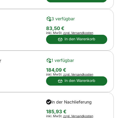
3 verfügbar
83
,
50
€
Steuerhinweis:
inkl. MwSt.
zzgl. Versandkosten
In den Warenkorb
1 verfügbar
r
184
,
09
€
Steuerhinweis:
inkl. MwSt.
zzgl. Versandkosten
In den Warenkorb
In der Nachlieferung
185
,
93
€
Steuerhinweis:
inkl. MwSt.
zzgl. Versandkosten