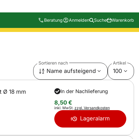
Beratung
Anmelden
Suche
Warenkorb
Sortieren nach
Artikel
Name aufsteigend
100
In der Nachlieferung
t Ø 18 mm
8
,
50
€
Steuerhinweis:
inkl. MwSt.
zzgl. Versandkosten
Lageralarm