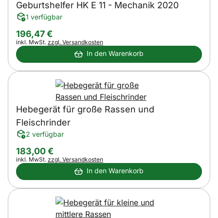
Geburtshelfer HK E 11 - Mechanik 2020
1 verfügbar
196
,
47
€
Steuerhinweis:
inkl. MwSt.
zzgl. Versandkosten
In den Warenkorb
Hebegerät für große Rassen und
Fleischrinder
2 verfügbar
183
,
00
€
Steuerhinweis:
inkl. MwSt.
zzgl. Versandkosten
In den Warenkorb