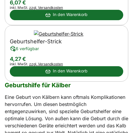
6
,
07
€
Steuerhinweis:
inkl. MwSt.
zzgl. Versandkosten
In den Warenkorb
Geburtshelfer-Strick
6 verfügbar
4
,
27
€
Steuerhinweis:
inkl. MwSt.
zzgl. Versandkosten
In den Warenkorb
Geburtshilfe für Kälber
Eine Geburt von Kälbern kann oftmals Komplikationen
hervorrufen. Um diesen bestmöglich
entgegenzuwirken, sind spezielle Geburtshelfer eine
optimale Lösung. Von außen kann die Geburt durch die
verschiedenen Geräte erleichtert werden und das Kalb
kommt so gesund zur Welt. Natürlich ist eine natürliche