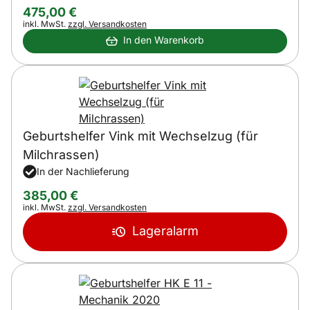
475
,
00
€
Steuerhinweis:
inkl. MwSt.
zzgl. Versandkosten
In den Warenkorb
Geburtshelfer Vink mit Wechselzug (für
Milchrassen)
In der Nachlieferung
385
,
00
€
Steuerhinweis:
inkl. MwSt.
zzgl. Versandkosten
Lageralarm