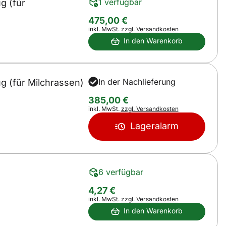
1 verfügbar
g (für
475
,
00
€
Steuerhinweis:
inkl. MwSt.
zzgl. Versandkosten
In den Warenkorb
In der Nachlieferung
g (für Milchrassen)
385
,
00
€
Steuerhinweis:
inkl. MwSt.
zzgl. Versandkosten
Lageralarm
6 verfügbar
4
,
27
€
Steuerhinweis:
inkl. MwSt.
zzgl. Versandkosten
In den Warenkorb