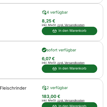
4 verfügbar
8
,
25
€
Steuerhinweis:
inkl. MwSt.
zzgl. Versandkosten
In den Warenkorb
sofort verfügbar
6
,
07
€
Steuerhinweis:
inkl. MwSt.
zzgl. Versandkosten
In den Warenkorb
2 verfügbar
Fleischrinder
183
,
00
€
Steuerhinweis:
inkl. MwSt.
zzgl. Versandkosten
In den Warenkorb