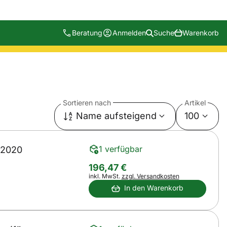
Beratung
Anmelden
Suche
Warenkorb
Sortieren nach
Artikel
Name aufsteigend
100
1 verfügbar
 2020
196
,
47
€
Steuerhinweis:
inkl. MwSt.
zzgl. Versandkosten
In den Warenkorb