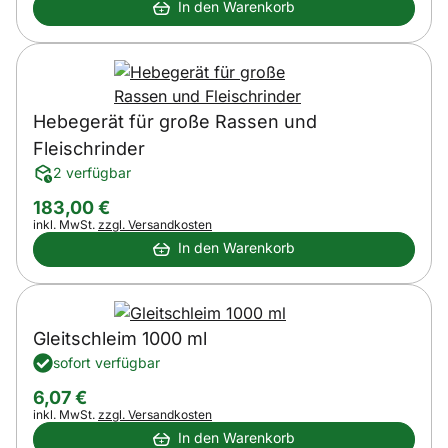
In den Warenkorb
Hebegerät für große Rassen und
Fleischrinder
2 verfügbar
183
,
00
€
Steuerhinweis:
inkl. MwSt.
zzgl. Versandkosten
In den Warenkorb
Gleitschleim 1000 ml
sofort verfügbar
6
,
07
€
Steuerhinweis:
inkl. MwSt.
zzgl. Versandkosten
In den Warenkorb