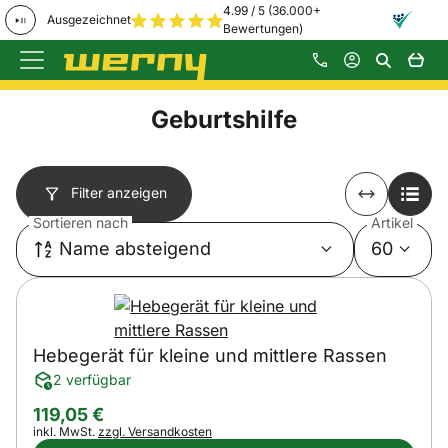
4.99 / 5 (36.000+
Ausgezeichnet
Bewertungen)
Zum Hauptinhalt springen
Geburtshilfe
Filter anzeigen
Sortieren nach
Artikel
Name absteigend
60
Hebegerät für kleine und mittlere Rassen
2 verfügbar
119
,
05
€
Steuerhinweis:
inkl. MwSt.
zzgl. Versandkosten