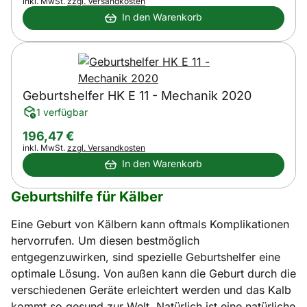
Steuerhinweis:
inkl. MwSt.
zzgl. Versandkosten
In den Warenkorb
Geburtshelfer HK E 11 - Mechanik 2020
1 verfügbar
196
,
47
€
Steuerhinweis:
inkl. MwSt.
zzgl. Versandkosten
In den Warenkorb
Geburtshilfe für Kälber
Eine Geburt von Kälbern kann oftmals Komplikationen
hervorrufen. Um diesen bestmöglich
entgegenzuwirken, sind spezielle Geburtshelfer eine
optimale Lösung. Von außen kann die Geburt durch die
verschiedenen Geräte erleichtert werden und das Kalb
kommt so gesund zur Welt. Natürlich ist eine natürliche