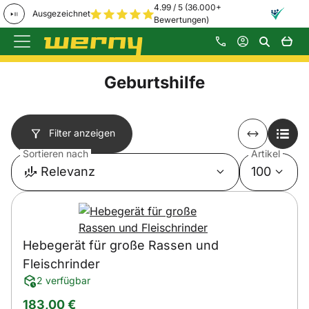
4.99 / 5 (36.000+
Ausgezeichnet
Bewertungen)
Zum Hauptinhalt springen
Geburtshilfe
Filter anzeigen
Sortieren nach
Artikel
Relevanz
100
Hebegerät für große Rassen und
Fleischrinder
2 verfügbar
183
,
00
€