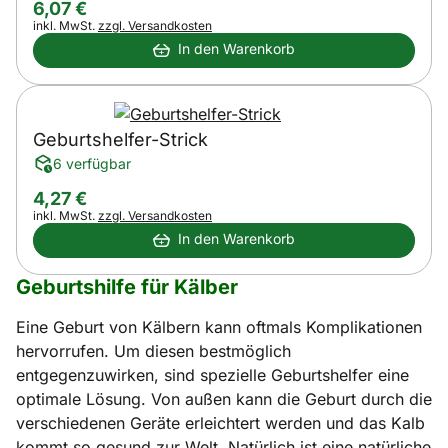
6
,
07
€
Steuerhinweis:
inkl. MwSt.
zzgl. Versandkosten
In den Warenkorb
Geburtshelfer-Strick
6 verfügbar
4
,
27
€
Steuerhinweis:
inkl. MwSt.
zzgl. Versandkosten
In den Warenkorb
Geburtshilfe für Kälber
Eine Geburt von Kälbern kann oftmals Komplikationen
hervorrufen. Um diesen bestmöglich
entgegenzuwirken, sind spezielle Geburtshelfer eine
optimale Lösung. Von außen kann die Geburt durch die
verschiedenen Geräte erleichtert werden und das Kalb
kommt so gesund zur Welt. Natürlich ist eine natürliche