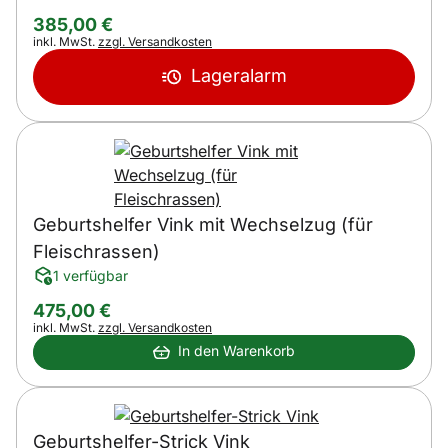
385
,
00
€
Steuerhinweis:
inkl. MwSt.
zzgl. Versandkosten
Lageralarm
Geburtshelfer Vink mit Wechselzug (für
Fleischrassen)
1 verfügbar
475
,
00
€
Steuerhinweis:
inkl. MwSt.
zzgl. Versandkosten
In den Warenkorb
Geburtshelfer-Strick Vink