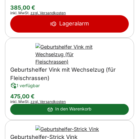
385
,
00
€
Steuerhinweis:
inkl. MwSt.
zzgl. Versandkosten
Lageralarm
Geburtshelfer Vink mit Wechselzug (für
Fleischrassen)
1 verfügbar
475
,
00
€
Steuerhinweis:
inkl. MwSt.
zzgl. Versandkosten
In den Warenkorb
Geburtshelfer-Strick Vink