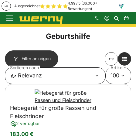
4.99 / 5 (36.000+
Ausgezeichnet
Bewertungen)
Zum Hauptinhalt springen
Geburtshilfe
Filter anzeigen
Sortieren nach
Artikel
Relevanz
100
Hebegerät für große Rassen und
Fleischrinder
2 verfügbar
183
,
00
€