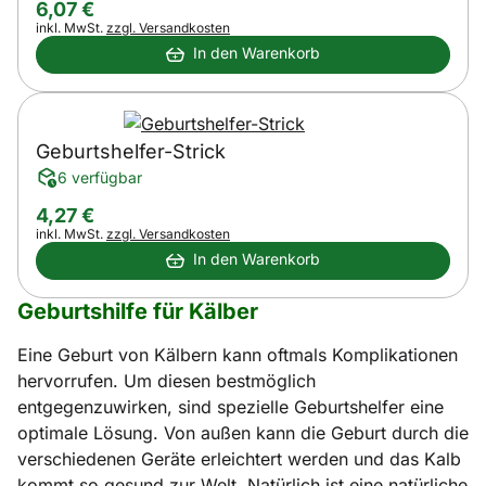
6
,
07
€
Steuerhinweis:
inkl. MwSt.
zzgl. Versandkosten
In den Warenkorb
Geburtshelfer-Strick
6 verfügbar
4
,
27
€
Steuerhinweis:
inkl. MwSt.
zzgl. Versandkosten
In den Warenkorb
Geburtshilfe für Kälber
Eine Geburt von Kälbern kann oftmals Komplikationen
hervorrufen. Um diesen bestmöglich
entgegenzuwirken, sind spezielle Geburtshelfer eine
optimale Lösung. Von außen kann die Geburt durch die
verschiedenen Geräte erleichtert werden und das Kalb
kommt so gesund zur Welt. Natürlich ist eine natürliche