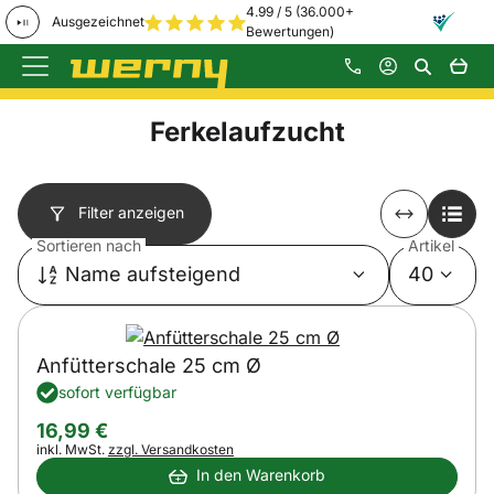
4.99 / 5 (36.000+
Ausgezeichnet
Bewertungen)
Zum Hauptinhalt springen
Ferkelaufzucht
Filter anzeigen
Sortieren nach
Artikel
Name aufsteigend
40
Anfütterschale 25 cm Ø
sofort verfügbar
16
,
99
€
Steuerhinweis:
inkl. MwSt.
zzgl. Versandkosten
In den Warenkorb