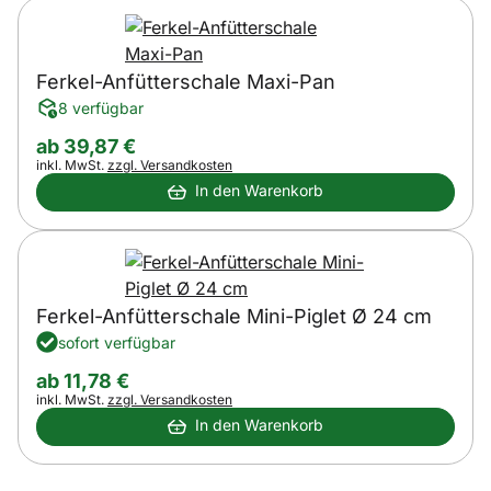
Ferkel-Anfütterschale Maxi-Pan
8 verfügbar
ab:
ab
39
,
87
€
Steuerhinweis:
inkl. MwSt.
zzgl. Versandkosten
In den Warenkorb
Ferkel-Anfütterschale Mini-Piglet Ø 24 cm
sofort verfügbar
ab:
ab
11
,
78
€
Steuerhinweis:
inkl. MwSt.
zzgl. Versandkosten
In den Warenkorb