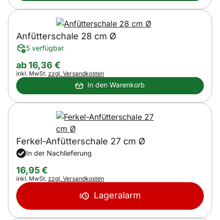
Anfütterschale 28 cm Ø
5 verfügbar
ab:
ab
16
,
36
€
Steuerhinweis:
inkl. MwSt.
zzgl. Versandkosten
In den Warenkorb
Ferkel-Anfütterschale 27 cm Ø
In der Nachlieferung
16
,
95
€
Steuerhinweis:
inkl. MwSt.
zzgl. Versandkosten
Lageralarm